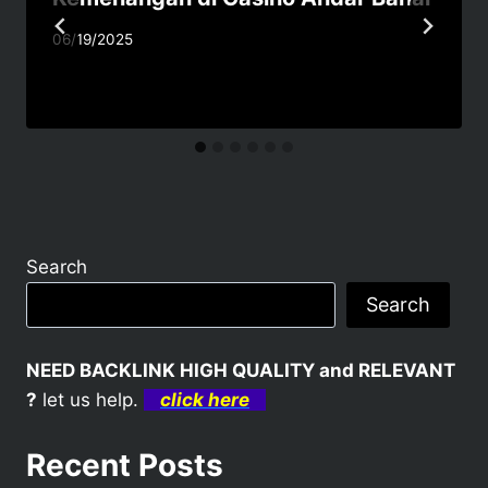
06/19/2025
Search
Search
NEED BACKLINK HIGH QUALITY and RELEVANT
?
let us help.
click here
Recent Posts