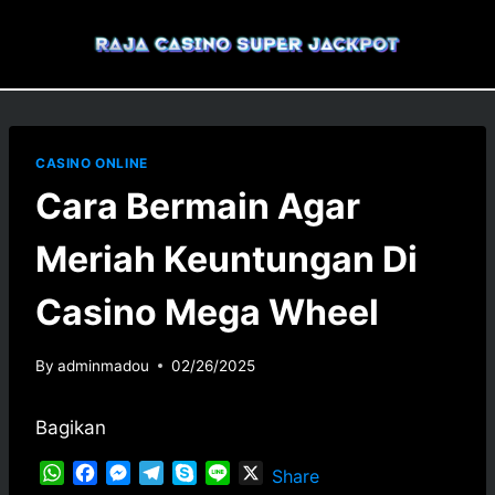
Skip
to
content
CASINO ONLINE
Cara Bermain Agar
Meriah Keuntungan Di
Casino Mega Wheel
By
adminmadou
02/26/2025
Bagikan
W
F
M
T
S
L
X
Share