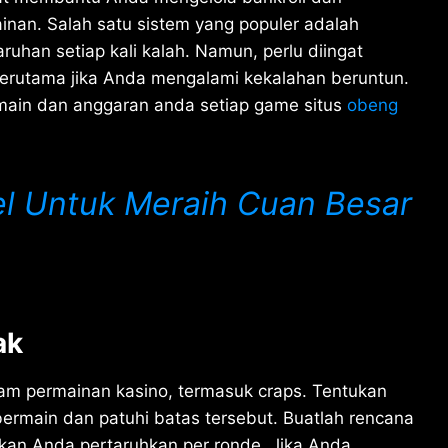
nan. Salah satu sistem yang populer adalah
uhan setiap kali kalah. Namun, perlu diingat
 terutama jika Anda mengalami kekalahan beruntun.
rmain dan anggaran anda setiap game situs
obeng
l Untuk Meraih Cuan Besar
ak
am permainan kasino, termasuk craps. Tentukan
ermain dan patuhi batas tersebut. Buatlah rencana
akan Anda pertaruhkan per ronde. Jika Anda