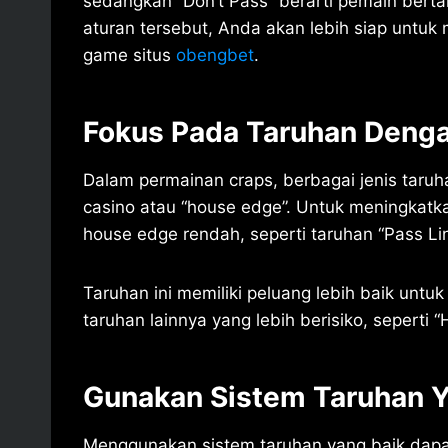
sedangkan “Don’t Pass” berarti pemain ber
aturan tersebut, Anda akan lebih siap untu
game situs
obengbet
.
Fokus Pada Taruhan Deng
Dalam permainan craps, berbagai jenis taru
casino atau “house edge”. Untuk meningkat
house edge rendah, seperti taruhan “Pass Lin
Taruhan ini memiliki peluang lebih baik un
taruhan lainnya yang lebih berisiko, seperti 
Gunakan Sistem Taruhan 
Menggunakan sistem taruhan yang baik dap