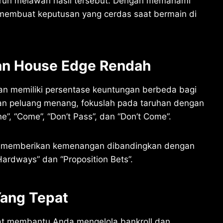
taruh melawan hasil tersebut. Dengan memahami
k membuat keputusan yang cerdas saat bermain di
an House Edge Rendah
han memiliki persentase keuntungan berbeda bagi
kan peluang menang, fokuslah pada taruhan dengan
e”, “Come”, “Don’t Pass”, dan “Don’t Come”.
tuk memberikan kemenangan dibandingkan dengan
“Hardways” dan “Proposition Bets”.
Yang Tepat
at membantu Anda mengelola bankroll dan