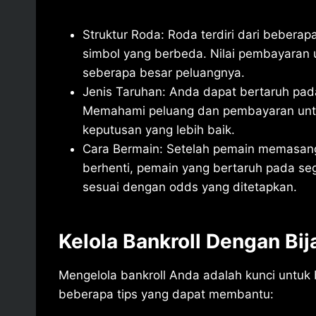
Struktur Roda: Roda terdiri dari bebera
simbol yang berbeda. Nilai pembayaran 
seberapa besar peluangnya.
Jenis Taruhan: Anda dapat bertaruh pa
Memahami peluang dan pembayaran un
keputusan yang lebih baik.
Cara Bermain: Setelah pemain memasang 
berhenti, pemain yang bertaruh pada s
sesuai dengan odds yang ditetapkan.
Kelola Bankroll Dengan Bij
Mengelola bankroll Anda adalah kunci untuk 
beberapa tips yang dapat membantu: