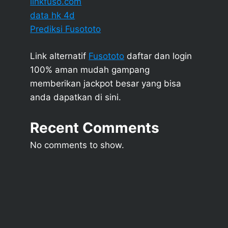
linkfuso.com
data hk 4d
Prediksi Fusototo
Link alternatif
Fusototo
daftar dan login
100% aman mudah gampang
memberikan jackpot besar yang bisa
anda dapatkan di sini.
Recent Comments
No comments to show.