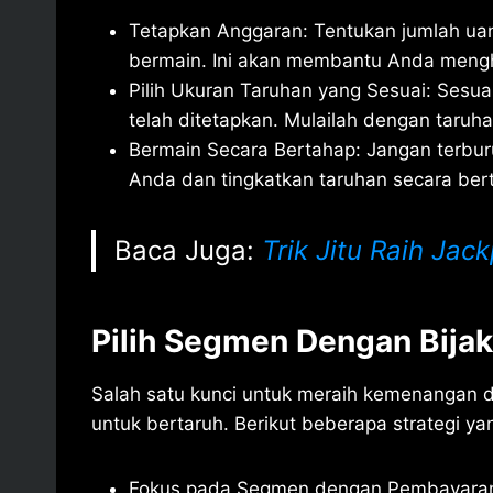
Tetapkan Anggaran: Tentukan jumlah ua
bermain. Ini akan membantu Anda menghi
Pilih Ukuran Taruhan yang Sesuai: Sesu
telah ditetapkan. Mulailah dengan taruh
Bermain Secara Bertahap: Jangan terbur
Anda dan tingkatkan taruhan secara bert
Baca Juga:
Trik Jitu Raih Jac
Pilih Segmen Dengan Bijak
Salah satu kunci untuk meraih kemenangan d
untuk bertaruh. Berikut beberapa strategi y
Fokus pada Segmen dengan Pembayaran