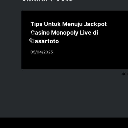
Tips Untuk Menuju Jackpot
Casino Monopoly Live di
Dasartoto
05/04/2025