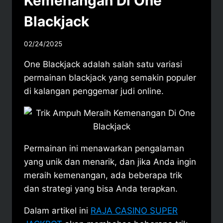
Kemenangan Di One
Blackjack
02/24/2025
One Blackjack adalah salah satu variasi
permainan blackjack yang semakin populer
di kalangan penggemar judi online.
Permainan ini menawarkan pengalaman
yang unik dan menarik, dan jika Anda ingin
meraih kemenangan, ada beberapa trik
dan strategi yang bisa Anda terapkan.
Dalam artikel ini
RAJA CASINO SUPER