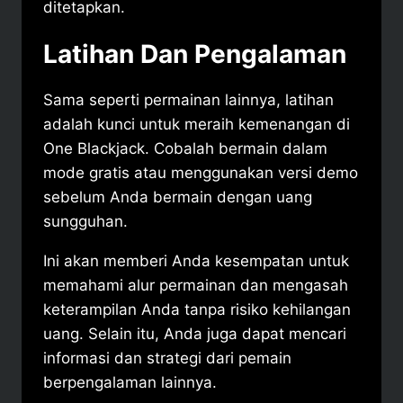
ditetapkan.
Latihan Dan Pengalaman
Sama seperti permainan lainnya, latihan
adalah kunci untuk meraih kemenangan di
One Blackjack. Cobalah bermain dalam
mode gratis atau menggunakan versi demo
sebelum Anda bermain dengan uang
sungguhan.
Ini akan memberi Anda kesempatan untuk
memahami alur permainan dan mengasah
keterampilan Anda tanpa risiko kehilangan
uang. Selain itu, Anda juga dapat mencari
informasi dan strategi dari pemain
berpengalaman lainnya.