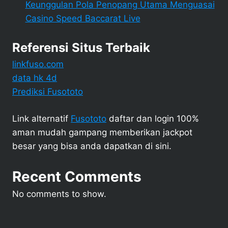
Keunggulan Pola Penopang Utama Menguasai
Casino Speed Baccarat Live
Referensi Situs Terbaik
linkfuso.com
data hk 4d
Prediksi Fusototo
Link alternatif
Fusototo
daftar dan login 100%
aman mudah gampang memberikan jackpot
besar yang bisa anda dapatkan di sini.
Recent Comments
No comments to show.