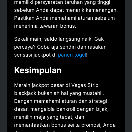
memiliki persyaratan taruhan yang tinggi
sebelum Anda dapat menarik kemenangan.
Pastikan Anda memahami aturan sebelum
menerima tawaran bonus.
Sekali main, saldo langsung naik! Gak
percaya? Coba aja sendiri dan rasakan
sensasi jackpot di
panen togel
!
Kesimpulan
Meraih jackpot besar di Vegas Strip
blackjack bukanlah hal yang mustahil.
Dengan memahami aturan dan strategi
dasar, mengelola bankroll dengan bijak,
memilih meja yang tepat, dan
memanfaatkan bonus serta promosi, Anda