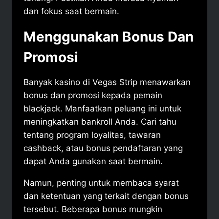
dan fokus saat bermain.
Menggunakan Bonus Dan
Promosi
Banyak kasino di Vegas Strip menawarkan
bonus dan promosi kepada pemain
blackjack. Manfaatkan peluang ini untuk
meningkatkan bankroll Anda. Cari tahu
tentang program loyalitas, tawaran
cashback, atau bonus pendaftaran yang
dapat Anda gunakan saat bermain.
Namun, penting untuk membaca syarat
dan ketentuan yang terkait dengan bonus
tersebut. Beberapa bonus mungkin