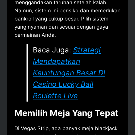
menggandakan taruhan setelah kalah.
Namun, sistem ini berisiko dan memerlukan
bankroll yang cukup besar. Pilih sistem
yang nyaman dan sesuai dengan gaya
permainan Anda.
Baca Juga:
Strategi
Mendapatkan
Keuntungan Besar Di
Casino Lucky Ball
Roulette Live
Memilih Meja Yang Tepat
Di Vegas Strip, ada banyak meja blackjack