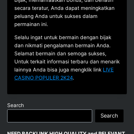
secara teratur, Anda dapat meningkatkan
peluang Anda untuk sukses dalam
permainan ini.
Selalu ingat untuk bermain dengan bijak
dan nikmati pengalaman bermain Anda.
Selamat bermain dan semoga sukses,
Untuk terkait informasi terbaru dan menarik
lainnya Anda bisa juga mengklik link
LIVE
CASINO POPULER 2K24
.
Search
Search
NEED BACKLINK HIGH QUALITY and RELEVANT