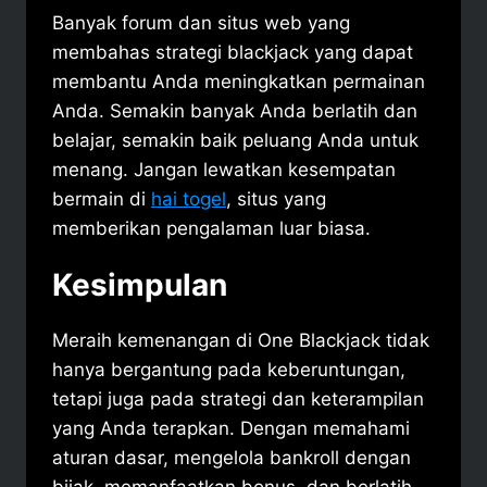
Banyak forum dan situs web yang
membahas strategi blackjack yang dapat
membantu Anda meningkatkan permainan
Anda. Semakin banyak Anda berlatih dan
belajar, semakin baik peluang Anda untuk
menang. Jangan lewatkan kesempatan
bermain di
hai togel
, situs yang
memberikan pengalaman luar biasa.
Kesimpulan
Meraih kemenangan di One Blackjack tidak
hanya bergantung pada keberuntungan,
tetapi juga pada strategi dan keterampilan
yang Anda terapkan. Dengan memahami
aturan dasar, mengelola bankroll dengan
bijak, memanfaatkan bonus, dan berlatih