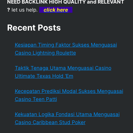
NEED BACKLINK HIGH QUALITY and RELEVANT
?
let us help.
click here
Recent Posts
Kesiapan Timing Faktor Sukses Menguasai
Casino Lightning Roulette
Taktik Tenaga Utama Menguasai Casino
Ultimate Texas Hold ’Em
Kecepatan Prediksi Modal Sukses Menguasai
Casino Teen Patti
Kekuatan Logika Fondasi Utama Menguasai
Casino Caribbean Stud Poker