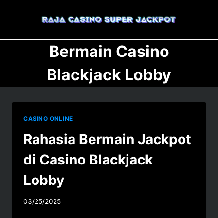
Skip
to
content
Bermain Casino
Blackjack Lobby
CASINO ONLINE
Rahasia Bermain Jackpot
di Casino Blackjack
Lobby
03/25/2025