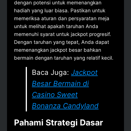
dengan potensi untuk memenangkan
hadiah yang luar biasa. Pastikan untuk
memeriksa aturan dan persyaratan meja
untuk melihat apakah taruhan Anda
memenuhi syarat untuk jackpot progresif.
Dengan taruhan yang tepat, Anda dapat
memenangkan jackpot besar bahkan
bermain dengan taruhan yang relatif kecil.
Baca Juga:
Jackpot
Besar Bermain di
Casino Sweet
Bonanza Candyland
Pahami Strategi Dasar