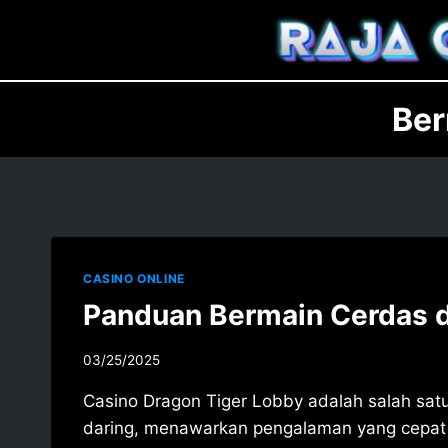
Skip
to
content
Ber
CASINO ONLINE
Panduan Bermain Cerdas d
03/25/2025
Casino Dragon Tiger Lobby adalah salah satu
daring, menawarkan pengalaman yang cepat 