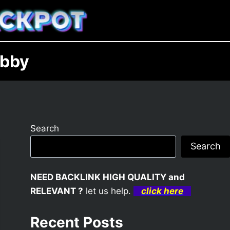
obby
Search
Search
NEED BACKLINK HIGH QUALITY and
RELEVANT ?
let us help.
click here
Recent Posts