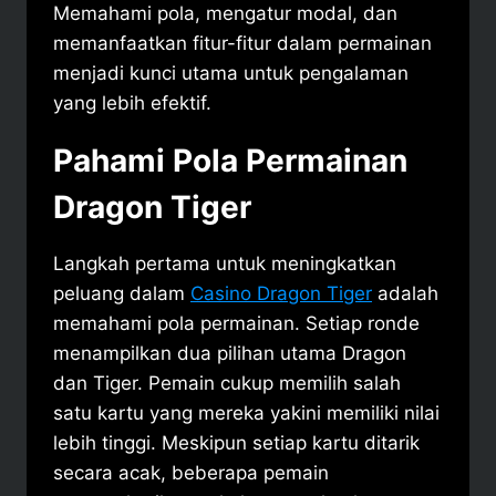
Memahami pola, mengatur modal, dan
memanfaatkan fitur-fitur dalam permainan
menjadi kunci utama untuk pengalaman
yang lebih efektif.
Pahami Pola Permainan
Dragon Tiger
Langkah pertama untuk meningkatkan
peluang dalam
Casino Dragon Tiger
adalah
memahami pola permainan. Setiap ronde
menampilkan dua pilihan utama Dragon
dan Tiger. Pemain cukup memilih salah
satu kartu yang mereka yakini memiliki nilai
lebih tinggi. Meskipun setiap kartu ditarik
secara acak, beberapa pemain