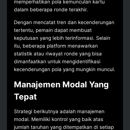
memperhatikan pola kemunculan kartu
dalam beberapa ronde terakhir.
Dengan mencatat tren dan kecenderungan
tertentu, pemain dapat membuat
keputusan yang lebih terinformasi. Selain
itu, beberapa platform menawarkan
statistik atau riwayat ronde yang bisa
dimanfaatkan untuk mengidentifikasi
kecenderungan pola yang mungkin muncul.
Manajemen Modal Yang
Tepat
Strategi berikutnya adalah manajemen
modal. Memiliki kontrol yang baik atas
jumlah taruhan yang ditempatkan di setiap