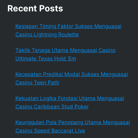
Recent Posts
Kesiapan Timing Faktor Sukses Menguasai
Casino Lightning Roulette
Taktik Tenaga Utama Menguasai Casino
Ultimate Texas Hold ’Em
Kecepatan Prediksi Modal Sukses Menguasai
Casino Teen Patti
Kekuatan Logika Fondasi Utama Menguasai
Casino Caribbean Stud Poker
Keunggulan Pola Penopang Utama Menguasai
Casino Speed Baccarat Live