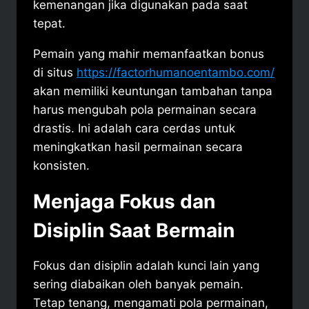
kemenangan jika digunakan pada saat
tepat.
Pemain yang mahir memanfaatkan bonus
di situs
https://factorhumanoentambo.com/
akan memiliki keuntungan tambahan tanpa
harus mengubah pola permainan secara
drastis. Ini adalah cara cerdas untuk
meningkatkan hasil permainan secara
konsisten.
Menjaga Fokus dan
Disiplin Saat Bermain
Fokus dan disiplin adalah kunci lain yang
sering diabaikan oleh banyak pemain.
Tetap tenang, mengamati pola permainan,