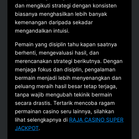
dan mengikuti strategi dengan konsisten
biasanya menghasilkan lebih banyak
kemenangan daripada sekadar
mengandalkan intuisi.
Pemain yang disiplin tahu kapan saatnya
berhenti, mengevaluasi hasil, dan
merencanakan strategi berikutnya. Dengan
menjaga fokus dan disiplin, pengalaman
bermain menjadi lebih menyenangkan dan
peluang meraih hasil besar tetap terjaga,
tanpa wajib mengubah tekinik bermain
secara drastis. Tertarik mencoba ragam
permainan casino seru lainnya, silahkan
lihat selengkapnya di
RAJA CASINO SUPER
JACKPOT
.