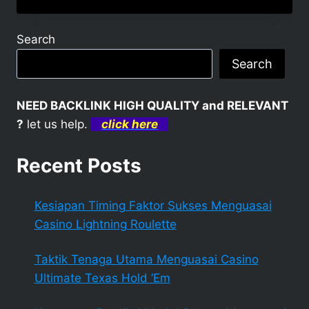
Search
Search
NEED BACKLINK HIGH QUALITY and RELEVANT
?
let us help.
click here
Recent Posts
Kesiapan Timing Faktor Sukses Menguasai
Casino Lightning Roulette
Taktik Tenaga Utama Menguasai Casino
Ultimate Texas Hold ’Em