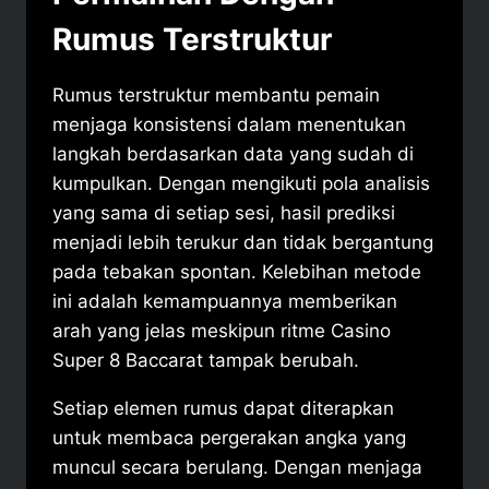
Rumus Terstruktur
Rumus terstruktur membantu pemain
menjaga konsistensi dalam menentukan
langkah berdasarkan data yang sudah di
kumpulkan. Dengan mengikuti pola analisis
yang sama di setiap sesi, hasil prediksi
menjadi lebih terukur dan tidak bergantung
pada tebakan spontan. Kelebihan metode
ini adalah kemampuannya memberikan
arah yang jelas meskipun ritme Casino
Super 8 Baccarat tampak berubah.
Setiap elemen rumus dapat diterapkan
untuk membaca pergerakan angka yang
muncul secara berulang. Dengan menjaga