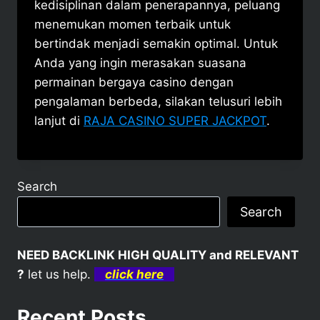
kedisiplinan dalam penerapannya, peluang
menemukan momen terbaik untuk
bertindak menjadi semakin optimal. Untuk
Anda yang ingin merasakan suasana
permainan bergaya casino dengan
pengalaman berbeda, silakan telusuri lebih
lanjut di
RAJA CASINO SUPER JACKPOT
.
Search
Search
NEED BACKLINK HIGH QUALITY and RELEVANT
?
let us help.
click here
Recent Posts