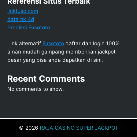
Referensi Situs Terbaik
linkfuso.com
data hk 4d
Prediksi Fusototo
Link alternatif
Fusototo
daftar dan login 100%
aman mudah gampang memberikan jackpot
besar yang bisa anda dapatkan di sini.
Recent Comments
No comments to show.
© 2026
RAJA CASINO SUPER JACKPOT