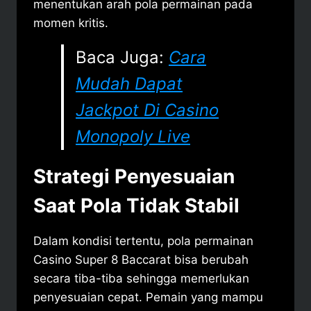
menentukan arah pola permainan pada
momen kritis.
Baca Juga:
Cara
Mudah Dapat
Jackpot Di Casino
Monopoly Live
Strategi Penyesuaian
Saat Pola Tidak Stabil
Dalam kondisi tertentu, pola permainan
Casino Super 8 Baccarat bisa berubah
secara tiba-tiba sehingga memerlukan
penyesuaian cepat. Pemain yang mampu