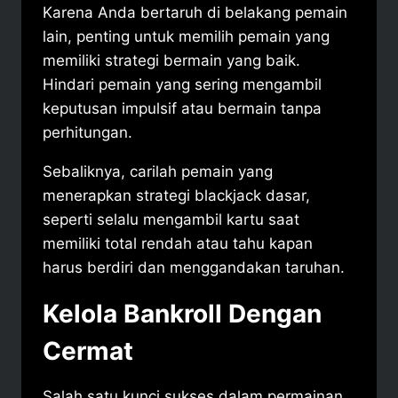
Karena Anda bertaruh di belakang pemain
lain, penting untuk memilih pemain yang
memiliki strategi bermain yang baik.
Hindari pemain yang sering mengambil
keputusan impulsif atau bermain tanpa
perhitungan.
Sebaliknya, carilah pemain yang
menerapkan strategi blackjack dasar,
seperti selalu mengambil kartu saat
memiliki total rendah atau tahu kapan
harus berdiri dan menggandakan taruhan.
Kelola Bankroll Dengan
Cermat
Salah satu kunci sukses dalam permainan