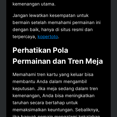
kemenangan utama.
Jangan lewatkan kesempatan untuk
bermain setelah memahami permainan ini
dengan baik, hanya di situs resmi dan
terpercaya,
kopertoto
.
Perhatikan Pola
Permainan dan Tren Meja
Memahami tren kartu yang keluar bisa
membantu Anda dalam mengambil
keputusan. Jika meja sedang dalam tren
kemenangan, Anda bisa meningkatkan
taruhan secara bertahap untuk
memaksimalkan keuntungan. Sebaliknya,
jika banyak pemain mengalami kekalahan,