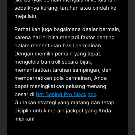
sebaiknya kurangi taruhan atau pindah ke
meja lain.
Perhatikan juga bagaimana dealer bermain,
karena hal ini bisa menjadi faktor penting
dalam menentukan hasil permainan.
Dengan memilih pemain yang tepat,
mengelola bankroll secara bijak,
memanfaatkan taruhan sampingan, dan
memperhatikan pola permainan, Anda
dapat meningkatkan peluang menang
besar di
Bet Behind Pro Blackjack
.
Gunakan strategi yang matang dan tetap
disiplin untuk meraih jackpot yang Anda
impikan!