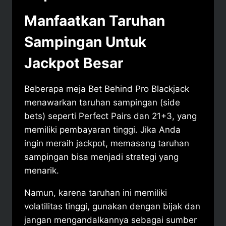
Manfaatkan Taruhan
Sampingan Untuk
Jackpot Besar
Beberapa meja Bet Behind Pro Blackjack
menawarkan taruhan sampingan (side
bets) seperti Perfect Pairs dan 21+3, yang
memiliki pembayaran tinggi. Jika Anda
ingin meraih jackpot, memasang taruhan
sampingan bisa menjadi strategi yang
menarik.
Namun, karena taruhan ini memiliki
volatilitas tinggi, gunakan dengan bijak dan
jangan mengandalkannya sebagai sumber