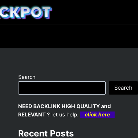
Search
Search
NEED BACKLINK HIGH QUALITY and
RELEVANT ?
let us help.
click here
Recent Posts