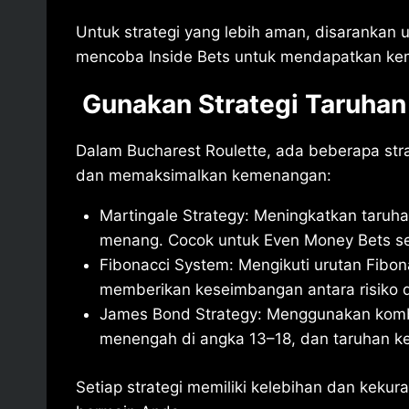
Untuk strategi yang lebih aman, disarankan
mencoba Inside Bets untuk mendapatkan ke
Gunakan Strategi Taruhan
Dalam Bucharest Roulette, ada beberapa stra
dan memaksimalkan kemenangan:
Martingale Strategy: Meningkatkan taruha
menang. Cocok untuk Even Money Bets se
Fibonacci System: Mengikuti urutan Fibo
memberikan keseimbangan antara risiko 
James Bond Strategy: Menggunakan kombi
menengah di angka 13–18, dan taruhan kec
Setiap strategi memiliki kelebihan dan kekura