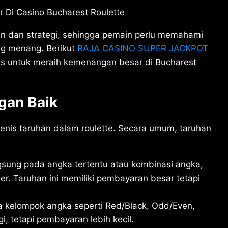
 dan strategi, sehingga pemain perlu memahami
ng menang. Berikut
RAJA CASINO SUPER JACKPOT
es untuk meraih kemenangan besar di Bucharest
gan Baik
nis taruhan dalam roulette. Secara umum, taruhan
gsung pada angka tertentu atau kombinasi angka,
rner. Taruhan ini memiliki pembayaran besar tetapi
da kelompok angka seperti Red/Black, Odd/Even,
, tetapi pembayaran lebih kecil.