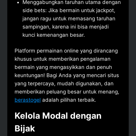
Menggabungkan taruhan utama dengan
side bets: Jika bermain untuk jackpot,
jangan ragu untuk memasang taruhan
sampingan, karena ini bisa menjadi
kunci kemenangan besar.
Platform permainan online yang dirancang
khusus untuk memberikan pengalaman
bermain yang mengasyikkan dan penuh
keuntungan! Bagi Anda yang mencari situs
yang terpercaya, mudah digunakan, dan
memberikan peluang besar untuk menang,
berastogel
adalah pilihan terbaik.
Kelola Modal dengan
Bijak