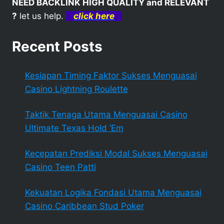
NEED BACKLINK HIGH QUALITY and RELEVANT
?
let us help.
click here
Recent Posts
Kesiapan Timing Faktor Sukses Menguasai
Casino Lightning Roulette
Taktik Tenaga Utama Menguasai Casino
Ultimate Texas Hold ’Em
Kecepatan Prediksi Modal Sukses Menguasai
Casino Teen Patti
Kekuatan Logika Fondasi Utama Menguasai
Casino Caribbean Stud Poker