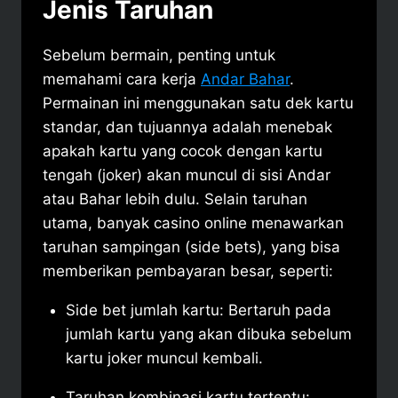
Jenis Taruhan
Sebelum bermain, penting untuk
memahami cara kerja
Andar Bahar
.
Permainan ini menggunakan satu dek kartu
standar, dan tujuannya adalah menebak
apakah kartu yang cocok dengan kartu
tengah (joker) akan muncul di sisi Andar
atau Bahar lebih dulu. Selain taruhan
utama, banyak casino online menawarkan
taruhan sampingan (side bets), yang bisa
memberikan pembayaran besar, seperti:
Side bet jumlah kartu: Bertaruh pada
jumlah kartu yang akan dibuka sebelum
kartu joker muncul kembali.
Taruhan kombinasi kartu tertentu: