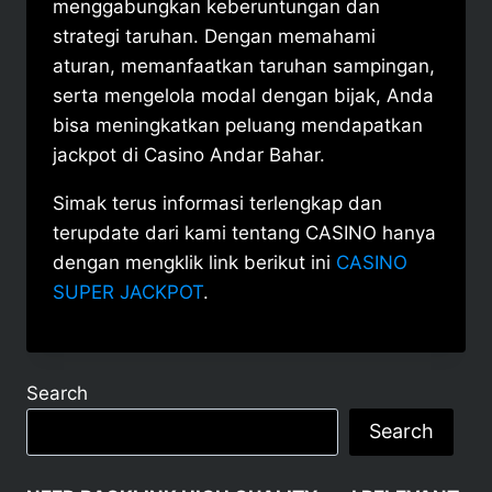
menggabungkan keberuntungan dan
strategi taruhan. Dengan memahami
aturan, memanfaatkan taruhan sampingan,
serta mengelola modal dengan bijak, Anda
bisa meningkatkan peluang mendapatkan
jackpot di Casino Andar Bahar.
Simak terus informasi terlengkap dan
terupdate dari kami tentang CASINO hanya
dengan mengklik link berikut ini
CASINO
SUPER JACKPOT
.
Search
Search