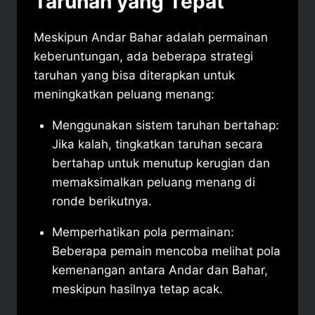
Taruhan yang Tepat
Meskipun Andar Bahar adalah permainan
keberuntungan, ada beberapa strategi
taruhan yang bisa diterapkan untuk
meningkatkan peluang menang:
Menggunakan sistem taruhan bertahap:
Jika kalah, tingkatkan taruhan secara
bertahap untuk menutup kerugian dan
memaksimalkan peluang menang di
ronde berikutnya.
Memperhatikan pola permainan:
Beberapa pemain mencoba melihat pola
kemenangan antara Andar dan Bahar,
meskipun hasilnya tetap acak.