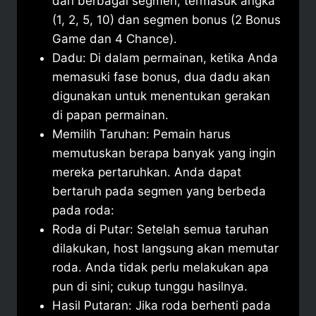
dari berbagai segmen, termasuk angka
(1, 2, 5, 10) dan segmen bonus (2 Bonus
Game dan 4 Chance).
Dadu: Di dalam permainan, ketika Anda
memasuki fase bonus, dua dadu akan
digunakan untuk menentukan gerakan
di papan permainan.
Memilih Taruhan: Pemain harus
memutuskan berapa banyak yang ingin
mereka pertaruhkan. Anda dapat
bertaruh pada segmen yang berbeda
pada roda:
Roda di Putar: Setelah semua taruhan
dilakukan, host langsung akan memutar
roda. Anda tidak perlu melakukan apa
pun di sini; cukup tunggu hasilnya.
Hasil Putaran: Jika roda berhenti pada