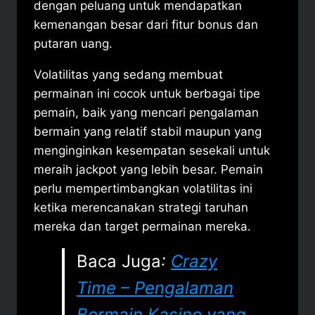
dengan peluang untuk mendapatkan
kemenangan besar dari fitur bonus dan
putaran uang.
Volatilitas yang sedang membuat
permainan ini cocok untuk berbagai tipe
pemain, baik yang mencari pengalaman
bermain yang relatif stabil maupun yang
menginginkan kesempatan sesekali untuk
meraih jackpot yang lebih besar. Pemain
perlu mempertimbangkan volatilitas ini
ketika merencanakan strategi taruhan
mereka dan target permainan mereka.
Baca Juga
:
Crazy
Time – Pengalaman
Bermain Kasino yang