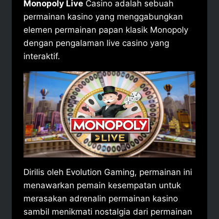
Monopoly Live
Casino adalah sebuah
permainan kasino yang menggabungkan
elemen permainan papan klasik Monopoly
dengan pengalaman live casino yang
interaktif.
Dirilis oleh Evolution Gaming, permainan ini
menawarkan pemain kesempatan untuk
merasakan adrenalin permainan kasino
sambil menikmati nostalgia dari permainan