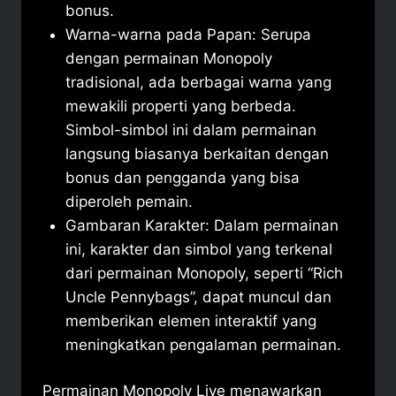
bonus.
Warna-warna pada Papan: Serupa
dengan permainan Monopoly
tradisional, ada berbagai warna yang
mewakili properti yang berbeda.
Simbol-simbol ini dalam permainan
langsung biasanya berkaitan dengan
bonus dan pengganda yang bisa
diperoleh pemain.
Gambaran Karakter: Dalam permainan
ini, karakter dan simbol yang terkenal
dari permainan Monopoly, seperti “Rich
Uncle Pennybags”, dapat muncul dan
memberikan elemen interaktif yang
meningkatkan pengalaman permainan.
Permainan Monopoly Live menawarkan