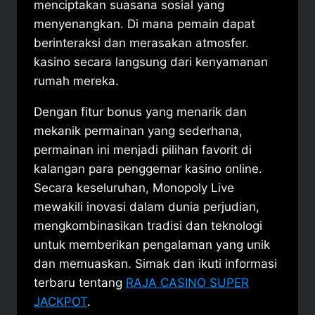
menciptakan suasana sosial yang
menyenangkan. Di mana pemain dapat
berinteraksi dan merasakan atmosfer.
kasino secara langsung dari kenyamanan
rumah mereka.
Dengan fitur bonus yang menarik dan
mekanik permainan yang sederhana,
permainan ini menjadi pilihan favorit di
kalangan para penggemar kasino online.
Secara keseluruhan, Monopoly Live
mewakili inovasi dalam dunia perjudian,
mengkombinasikan tradisi dan teknologi
untuk memberikan pengalaman yang unik
dan memuaskan. Simak dan ikuti informasi
terbaru tentang
RAJA CASINO SUPER
JACKPOT
.