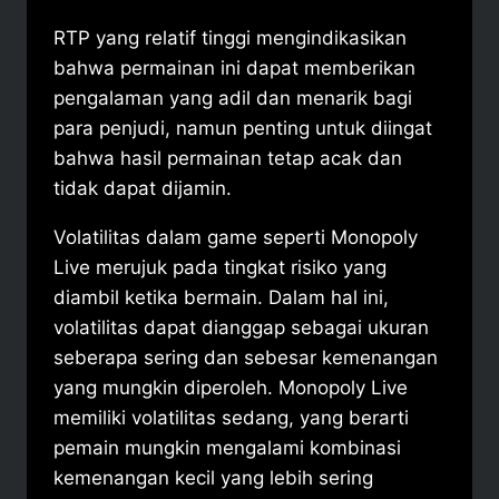
RTP yang relatif tinggi mengindikasikan
bahwa permainan ini dapat memberikan
pengalaman yang adil dan menarik bagi
para penjudi, namun penting untuk diingat
bahwa hasil permainan tetap acak dan
tidak dapat dijamin.
Volatilitas dalam game seperti Monopoly
Live merujuk pada tingkat risiko yang
diambil ketika bermain. Dalam hal ini,
volatilitas dapat dianggap sebagai ukuran
seberapa sering dan sebesar kemenangan
yang mungkin diperoleh. Monopoly Live
memiliki volatilitas sedang, yang berarti
pemain mungkin mengalami kombinasi
kemenangan kecil yang lebih sering