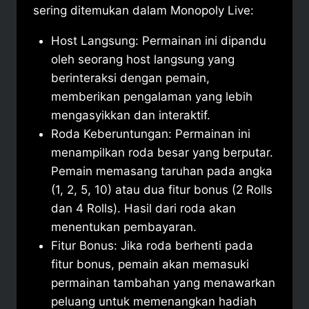
sering ditemukan dalam Monopoly Live:
Host Langsung: Permainan ini dipandu
oleh seorang host langsung yang
berinteraksi dengan pemain,
memberikan pengalaman yang lebih
mengasyikkan dan interaktif.
Roda Keberuntungan: Permainan ini
menampilkan roda besar yang berputar.
Pemain memasang taruhan pada angka
(1, 2, 5, 10) atau dua fitur bonus (2 Rolls
dan 4 Rolls). Hasil dari roda akan
menentukan pembayaran.
Fitur Bonus: Jika roda berhenti pada
fitur bonus, pemain akan memasuki
permainan tambahan yang menawarkan
peluang untuk memenangkan hadiah