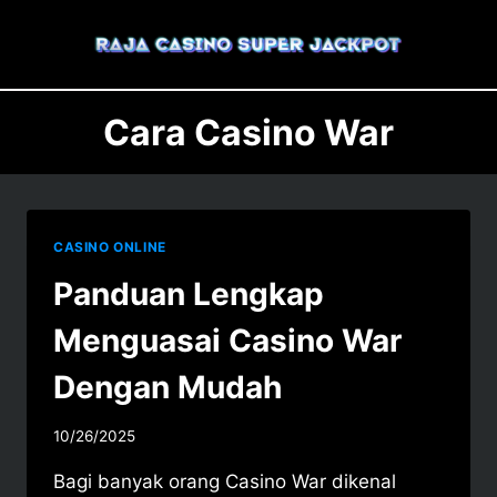
Skip
to
content
Cara Casino War
CASINO ONLINE
Panduan Lengkap
Menguasai Casino War
Dengan Mudah
10/26/2025
Bagi banyak orang Casino War dikenal