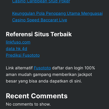
Casino Caribbean Stud Poker
Keunggulan Pola Penopang Utama Menguasai
Casino Speed Baccarat Live
Referensi Situs Terbaik
linkfuso.com
data hk 4d
Prediksi Fusototo
Link alternatif
Fusototo
daftar dan login 100%
aman mudah gampang memberikan jackpot
besar yang bisa anda dapatkan di sini.
Recent Comments
No comments to show.