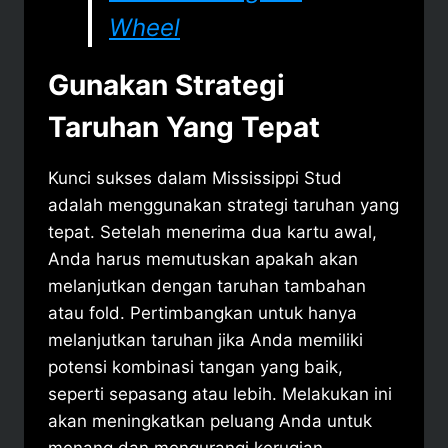
Wheel
Gunakan Strategi
Taruhan Yang Tepat
Kunci sukses dalam Mississippi Stud
adalah menggunakan strategi taruhan yang
tepat. Setelah menerima dua kartu awal,
Anda harus memutuskan apakah akan
melanjutkan dengan taruhan tambahan
atau fold. Pertimbangkan untuk hanya
melanjutkan taruhan jika Anda memiliki
potensi kombinasi tangan yang baik,
seperti sepasang atau lebih. Melakukan ini
akan meningkatkan peluang Anda untuk