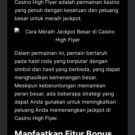
Casino High Flyer adalah permainan kasino
yang penuh dengan keseruan dan peluang
besar untuk meraih jackpot.
Dalam permainan ini, pemain bertaruh
pada hasil roda yang berputar dengan
simbol dan hasil yang berbeda, yang dapat
menghasilkan kemenangan besar.
Meskipun keberuntungan memainkan
peran besar, ada beberapa strategi yang
dapat Anda gunakan untuk meningkatkan
peluang Anda memenangkan jackpot di
Casino High Flyer.
Manfaatkan Fitur Bonus