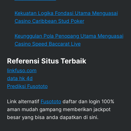
Kekuatan Logika Fondasi Utama Menguasai
Casino Caribbean Stud Poker
Keunggulan Pola Penopang Utama Menguasai
Casino Speed Baccarat Live
Referensi Situs Terbaik
linkfuso.com
data hk 4d
Prediksi Fusototo
Link alternatif
Fusototo
daftar dan login 100%
aman mudah gampang memberikan jackpot
besar yang bisa anda dapatkan di sini.