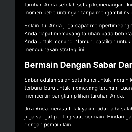
taruhan Anda setelah setiap kemenangan. 
momen keberuntungan tanpa mengambil risik
Selain itu, Anda juga dapat mempertimbangka
Anda dapat memasang taruhan pada beberap
Anda untuk menang. Namun, pastikan untuk 
menggunakan strategi ini.
Bermain Dengan Sabar Da
Sabar adalah salah satu kunci untuk merai
terburu-buru untuk memasang taruhan. Luan
mempertimbangkan pilihan taruhan Anda.
Jika Anda merasa tidak yakin, tidak ada sal
juga sangat penting saat bermain. Hindari ga
dengan pemain lain.