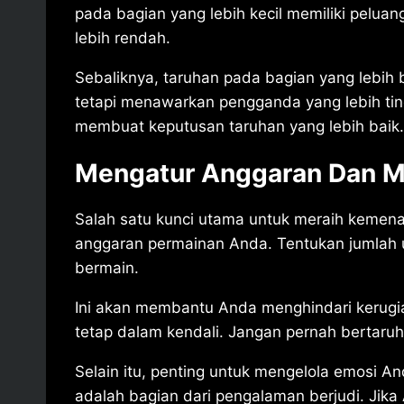
pada bagian yang lebih kecil memiliki peluan
lebih rendah.
Sebaliknya, taruhan pada bagian yang lebih 
tetapi menawarkan pengganda yang lebih ti
membuat keputusan taruhan yang lebih baik.
Mengatur Anggaran Dan M
Salah satu kunci utama untuk meraih kemen
anggaran permainan Anda. Tentukan jumlah 
bermain.
Ini akan membantu Anda menghindari kerugi
tetap dalam kendali. Jangan pernah bertaru
Selain itu, penting untuk mengelola emosi
adalah bagian dari pengalaman berjudi. Jik