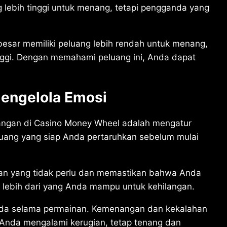
g lebih tinggi untuk menang, tetapi pengganda yang
besar memiliki peluang lebih rendah untuk menang,
nggi. Dengan memahami peluang ini, Anda dapat
engelola Emosi
angan di Casino Money Wheel adalah mengatur
uang yang siap Anda pertaruhkan sebelum mulai
an yang tidak perlu dan memastikan bahwa Anda
h lebih dari yang Anda mampu untuk kehilangan.
 Anda selama permainan. Kemenangan dan kekalahan
a Anda mengalami kerugian, tetap tenang dan