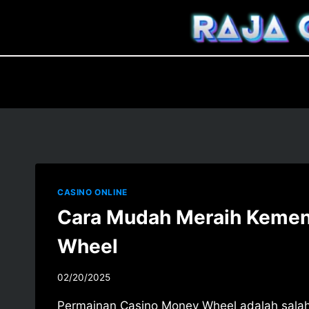
Skip
to
content
CASINO ONLINE
Cara Mudah Meraih Kemen
Wheel
02/20/2025
Permainan Casino Money Wheel adalah salah 