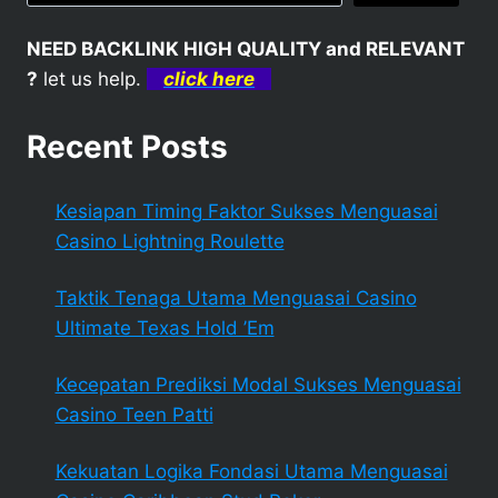
NEED BACKLINK HIGH QUALITY and RELEVANT
?
let us help.
click here
Recent Posts
Kesiapan Timing Faktor Sukses Menguasai
Casino Lightning Roulette
Taktik Tenaga Utama Menguasai Casino
Ultimate Texas Hold ’Em
Kecepatan Prediksi Modal Sukses Menguasai
Casino Teen Patti
Kekuatan Logika Fondasi Utama Menguasai