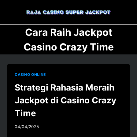
Skip
to
content
Cara Raih Jackpot
Casino Crazy Time
CASINO ONLINE
Strategi Rahasia Meraih
Jackpot di Casino Crazy
Time
04/04/2025