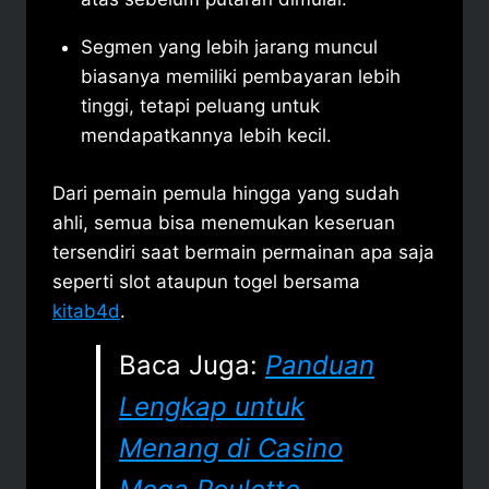
Segmen yang lebih jarang muncul
biasanya memiliki pembayaran lebih
tinggi, tetapi peluang untuk
mendapatkannya lebih kecil.
Dari pemain pemula hingga yang sudah
ahli, semua bisa menemukan keseruan
tersendiri saat bermain permainan apa saja
seperti slot ataupun togel bersama
kitab4d
.
Baca Juga:
Panduan
Lengkap untuk
Menang di Casino