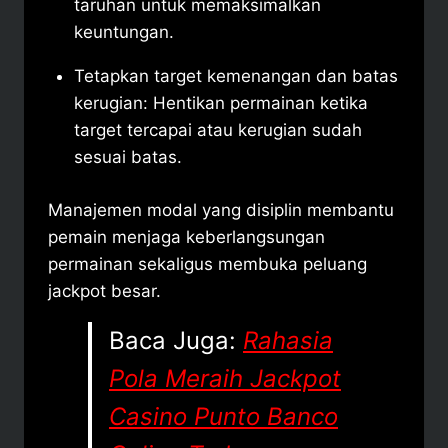
taruhan untuk memaksimalkan
keuntungan.
Tetapkan target kemenangan dan batas
kerugian: Hentikan permainan ketika
target tercapai atau kerugian sudah
sesuai batas.
Manajemen modal yang disiplin membantu
pemain menjaga keberlangsungan
permainan sekaligus membuka peluang
jackpot besar.
Baca Juga:
Rahasia
Pola Meraih Jackpot
Casino Punto Banco