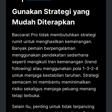
Gunakan Strategi yang
Mudah Diterapkan
Baccarat Pro tidak membutuhkan strategi
rumit untuk menghasilkan kemenangan.
Banyak pemain berpengalaman
menggunakan pendekatan sederhana
seperti mengikuti tren kemenangan (trend
following) atau menggunakan pola 1-3-2-4
untuk menjaga kestabilan taruhan. Strategi
semacam ini membantu meminimalkan
risiko sekaligus menjaga peluang menang
tetap terbuka.
Selain itu, penting untuk tidak terpancing