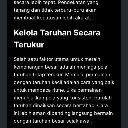
secara lebih tepat. Pendekatan yang
tenang dan tidak terburu-buru akan
membuat keputusan lebih akurat.
Kelola Taruhan Secara
Terukur
Salah satu faktor utama untuk meraih
kemenangan besar adalah menjaga pola
taruhan tetap terukur. Memulai permainan
dengan taruhan kecil adalah cara yang baik
untuk membaca ritme. Jika permainan
menunjukkan pola yang konsisten, barulah
taruhan dinaikkan secara bertahap. Cara
ini lebih aman dibanding langsung bermain
dengan taruhan besar sejak awal.