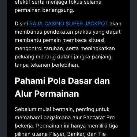
efektif serta menjaga fokus selama
permainan berlangsung.
Disini
RAJA CASINO SUPER JACKPOT
akan
membahas pendekatan praktis yang dapat
membantu pemain membaca situasi,
mengontrol taruhan, serta meningkatkan
peluang menang dalam jangka panjang
tanpa tekanan berlebihan.
Pahami Pola Dasar dan
Alur Permainan
Sebelum mulai bermain, penting untuk
memahami bagaimana alur Baccarat Pro
bekerja. Permainan ini hanya memiliki tiga
pilihan utama Player, Banker, dan Tie