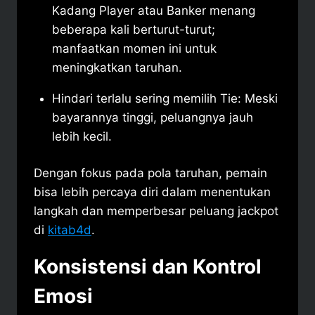
Kadang Player atau Banker menang
beberapa kali berturut-turut;
manfaatkan momen ini untuk
meningkatkan taruhan.
Hindari terlalu sering memilih Tie: Meski
bayarannya tinggi, peluangnya jauh
lebih kecil.
Dengan fokus pada pola taruhan, pemain
bisa lebih percaya diri dalam menentukan
langkah dan memperbesar peluang jackpot
di
kitab4d
.
Konsistensi dan Kontrol
Emosi