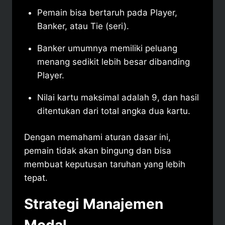
Pemain bisa bertaruh pada Player,
Banker, atau Tie (seri).
Banker umumnya memiliki peluang
menang sedikit lebih besar dibanding
Player.
Nilai kartu maksimal adalah 9, dan hasil
ditentukan dari total angka dua kartu.
Dengan memahami aturan dasar ini,
pemain tidak akan bingung dan bisa
membuat keputusan taruhan yang lebih
tepat.
Strategi Manajemen