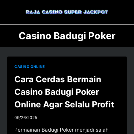
Skip
to
content
Casino Badugi Poker
CASINO ONLINE
Cara Cerdas Bermain
Casino Badugi Poker
Online Agar Selalu Profit
09/26/2025
Permainan Badugi Poker menjadi salah