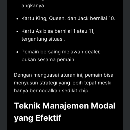
angkanya.
Kartu King, Queen, dan Jack bernilai 10.
Kartu As bisa bernilai 1 atau 11,
tergantung situasi.
Pemain bersaing melawan dealer,
bukan sesama pemain.
Dengan menguasai aturan ini, pemain bisa
menyusun strategi yang lebih tepat meski
hanya bermodalkan sedikit chip.
Teknik Manajemen Modal
yang Efektif