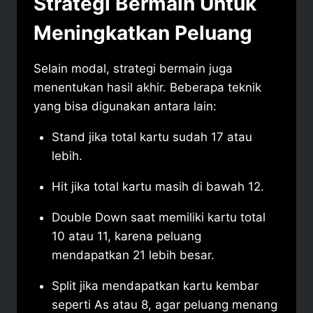
Strategi Bermain Untuk
Meningkatkan Peluang
Selain modal, strategi bermain juga
menentukan hasil akhir. Beberapa teknik
yang bisa digunakan antara lain:
Stand jika total kartu sudah 17 atau
lebih.
Hit jika total kartu masih di bawah 12.
Double Down saat memiliki kartu total
10 atau 11, karena peluang
mendapatkan 21 lebih besar.
Split jika mendapatkan kartu kembar
seperti As atau 8, agar peluang menang