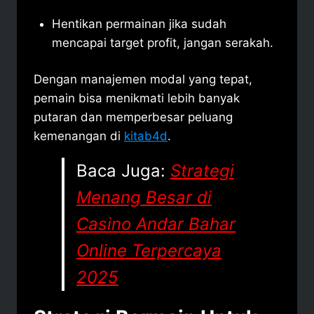
Hentikan permainan jika sudah
mencapai target profit, jangan serakah.
Dengan manajemen modal yang tepat,
pemain bisa menikmati lebih banyak
putaran dan memperbesar peluang
kemenangan di
kitab4d
.
Baca Juga:
Strategi
Menang Besar di
Casino Andar Bahar
Online Terpercaya
2025