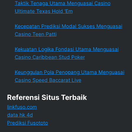
Taktik Tenaga Utama Menguasai Casino
Ultimate Texas Hold ’Em
Kecepatan Prediksi Modal Sukses Menguasai
Casino Teen Patti
Kekuatan Logika Fondasi Utama Menguasai
Casino Caribbean Stud Poker
Keunggulan Pola Penopang Utama Menguasai
Casino Speed Baccarat Live
Referensi Situs Terbaik
linkfuso.com
data hk 4d
Prediksi Fusototo