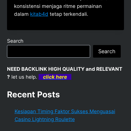
konsistensi menjaga ritme permainan
dalam
kitab4d
tetap terkendali.
Search
Search
NEED BACKLINK HIGH QUALITY and RELEVANT
?
let us help.
click here
Recent Posts
Kesiapan Timing Faktor Sukses Menguasai
Casino Lightning Roulette