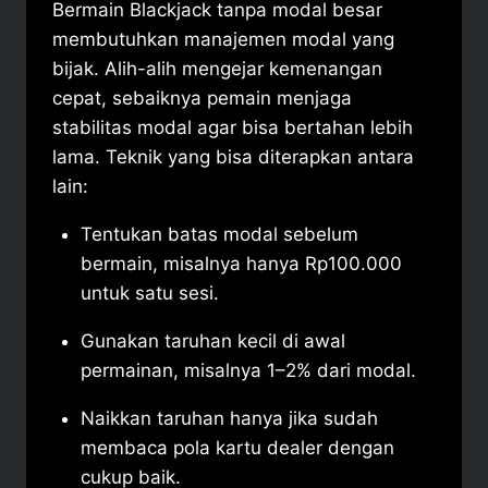
Bermain Blackjack tanpa modal besar
membutuhkan manajemen modal yang
bijak. Alih-alih mengejar kemenangan
cepat, sebaiknya pemain menjaga
stabilitas modal agar bisa bertahan lebih
lama. Teknik yang bisa diterapkan antara
lain:
Tentukan batas modal sebelum
bermain, misalnya hanya Rp100.000
untuk satu sesi.
Gunakan taruhan kecil di awal
permainan, misalnya 1–2% dari modal.
Naikkan taruhan hanya jika sudah
membaca pola kartu dealer dengan
cukup baik.