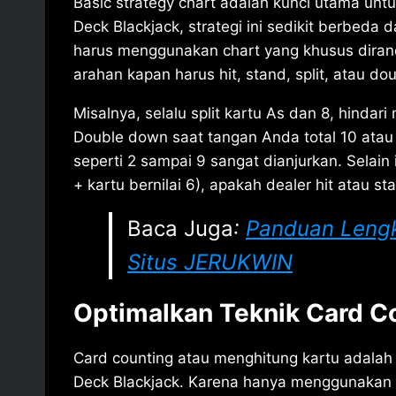
Basic strategy chart adalah kunci utama u
Deck Blackjack, strategi ini sedikit berbeda
harus menggunakan chart yang khusus diranc
arahan kapan harus hit, stand, split, atau dou
Misalnya, selalu split kartu As dan 8, hinda
Double down saat tangan Anda total 10 atau
seperti 2 sampai 9 sangat dianjurkan. Selain
+ kartu bernilai 6), apakah dealer hit atau st
Baca Juga
:
Panduan Lengk
Situs JERUKWIN
Optimalkan Teknik Card C
Card counting atau menghitung kartu adalah 
Deck Blackjack. Karena hanya menggunakan 