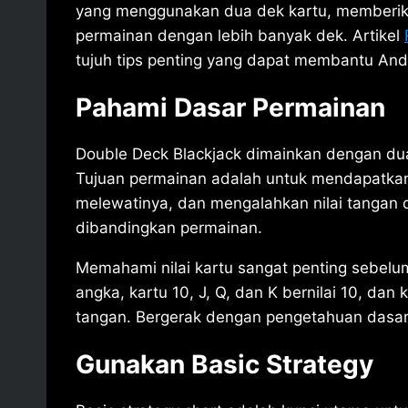
yang menggunakan dua dek kartu, memberika
permainan dengan lebih banyak dek. Artikel
tujuh tips penting yang dapat membantu Anda
Pahami Dasar Permainan
Double Deck Blackjack dimainkan dengan dua
Tujuan permainan adalah untuk mendapatkan
melewatinya, dan mengalahkan nilai tangan de
dibandingkan permainan.
Memahami nilai kartu sangat penting sebelum
angka, kartu 10, J, Q, dan K bernilai 10, dan 
tangan. Bergerak dengan pengetahuan dasar
Gunakan Basic Strategy