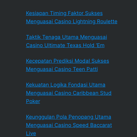
Kesiapan Timing Faktor Sukses
Menguasai Casino Lightning Roulette
Taktik Tenaga Utama Menguasai
Casino Ultimate Texas Hold ’Em
Kecepatan Prediksi Modal Sukses
Menguasai Casino Teen Patti
Kekuatan Logika Fondasi Utama
Menguasai Casino Caribbean Stud
Poker
Keunggulan Pola Penopang Utama
Menguasai Casino Speed Baccarat
Live