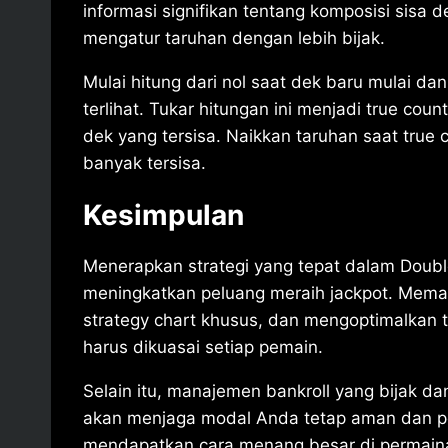
informasi signifikan tentang komposisi sisa
mengatur taruhan dengan lebih bijak.
Mulai hitung dari nol saat dek baru mulai da
terlihat. Tukar hitungan ini menjadi true c
dek yang tersisa. Naikkan taruhan saat true c
banyak tersisa.
Kesimpulan
Menerapkan strategi yang tepat dalam Double
meningkatkan peluang meraih jackpot. Mem
strategy chart khusus, dan mengoptimalkan 
harus dikuasai setiap pemain.
Selain itu, manajemen bankroll yang bijak da
akan menjaga modal Anda tetap aman dan pel
mendapatkan cara menang besar di permainan