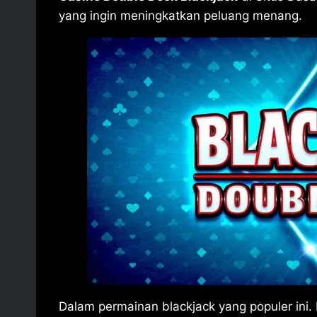
yang ingin meningkatkan peluang menang.
Dalam permainan blackjack yang populer ini. 