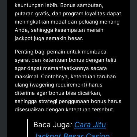
keuntungan lebih. Bonus sambutan,
putaran gratis, dan program loyalitas dapat
meningkatkan modal dan peluang menang
Anda, sehingga kesempatan meraih
jackpot juga semakin besar.
Penting bagi pemain untuk membaca
syarat dan ketentuan bonus dengan teliti
agar dapat memanfaatkannya secara
maksimal. Contohnya, ketentuan taruhan
ulang (wagering requirement) harus
diterima agar bonus bisa dicairkan,
sehingga strategi penggunaan bonus harus
disesuaikan dengan ketentuan tersebut.
Baca Juga
:
Cara Jitu
Jackpot Besar Casino