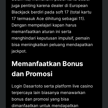
juga penting karena dealer di European
Blackjack berdiri pada soft 17 (total kartu
17 termasuk Ace dihitung sebagai 11).
Dengan mempelajari kapan harus
memanfaatkan aturan ini serta
menghindari keputusan impulsif, pemain
bisa meningkatkan peluang mendapatkan
jackpot.
Memanfaatkan Bonus
dan Promosi
Login Dasartoto serta platform live casino
terpercaya lain biasanya menawarkan
bonus dan promosi yang bisa
dimanfaatkan untuk mendapatkan