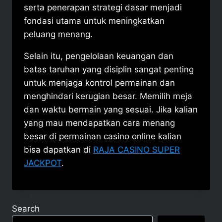
serta penerapan strategi dasar menjadi
fondasi utama untuk meningkatkan
peluang menang.
Selain itu, pengelolaan keuangan dan
batas taruhan yang disiplin sangat penting
untuk menjaga kontrol permainan dan
menghindari kerugian besar. Memilih meja
dan waktu bermain yang sesuai. Jika kalian
yang mau mendapatkan cara menang
besar di permainan casino online kalian
bisa dapatkan di
RAJA CASINO SUPER
JACKPOT
.
Search