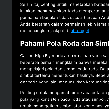
Selain itu, penting untuk menetapkan batas
Ini akan memungkinkan Anda mempertahankan
permainan berjalan tidak sesuai harapan An
Anda bertahan dalam permainan lebih lama 
memenangkan jackpot di
abu togel
.
Pahami Pola Roda dan Sim
Casino High Flyer adalah permainan yang sa
beberapa pemain mengklaim bahwa mereka 
mempelajari pola dan simbol pada roda. Dala
simbol tertentu menentukan hasilnya. Bebera
daripada yang lain, menunjukkan kemungkin
Penting untuk mengamati beberapa putaran p
pola yang konsisten pada roda atau simbol,
untuk menargetkan simbol atau kombinasi 