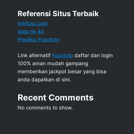
Referensi Situs Terbaik
linkfuso.com
data hk 4d
Prediksi Fusototo
Link alternatif
Fusototo
daftar dan login
100% aman mudah gampang
memberikan jackpot besar yang bisa
anda dapatkan di sini.
Recent Comments
No comments to show.