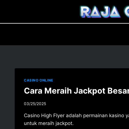
Skip
to
content
CASINO ONLINE
Cara Meraih Jackpot Besar
03/25/2025
Casino High Flyer adalah permainan kasino
untuk meraih jackpot.