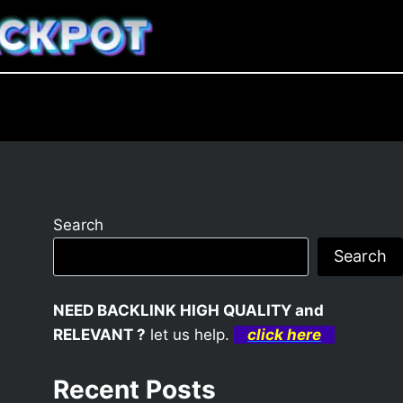
Search
Search
NEED BACKLINK HIGH QUALITY and
RELEVANT ?
let us help.
click here
Recent Posts