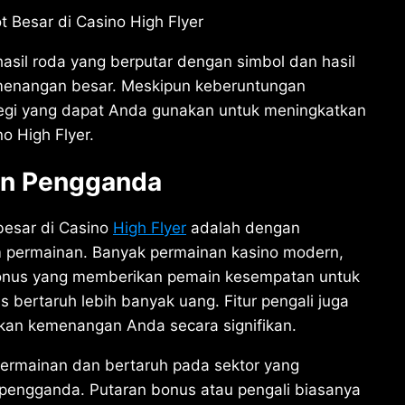
asil roda yang berputar dengan simbol dan hasil
menangan besar. Meskipun keberuntungan
egi yang dapat Anda gunakan untuk meningkatkan
 High Flyer.
an Pengganda
besar di Casino
High Flyer
adalah dengan
m permainan. Banyak permainan kasino modern,
bonus yang memberikan pemain kesempatan untuk
bertaruh lebih banyak uang. Fitur pengali juga
an kemenangan Anda secara signifikan.
permainan dan bertaruh pada sektor yang
engganda. Putaran bonus atau pengali biasanya