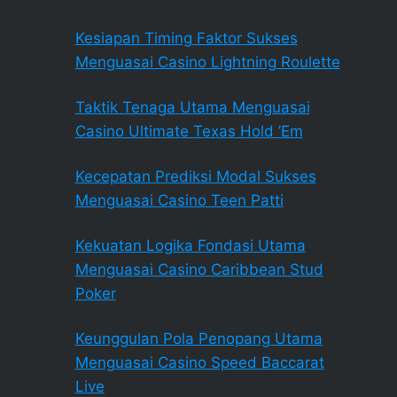
Kesiapan Timing Faktor Sukses
Menguasai Casino Lightning Roulette
Taktik Tenaga Utama Menguasai
Casino Ultimate Texas Hold ’Em
Kecepatan Prediksi Modal Sukses
Menguasai Casino Teen Patti
Kekuatan Logika Fondasi Utama
Menguasai Casino Caribbean Stud
Poker
Keunggulan Pola Penopang Utama
Menguasai Casino Speed Baccarat
Live