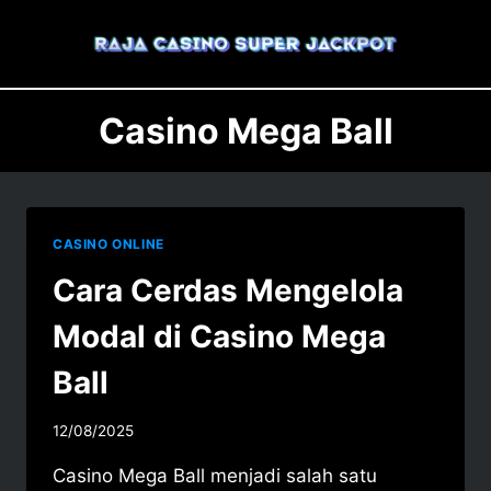
Skip
to
content
Casino Mega Ball
CASINO ONLINE
Cara Cerdas Mengelola
Modal di Casino Mega
Ball
12/08/2025
Casino Mega Ball menjadi salah satu