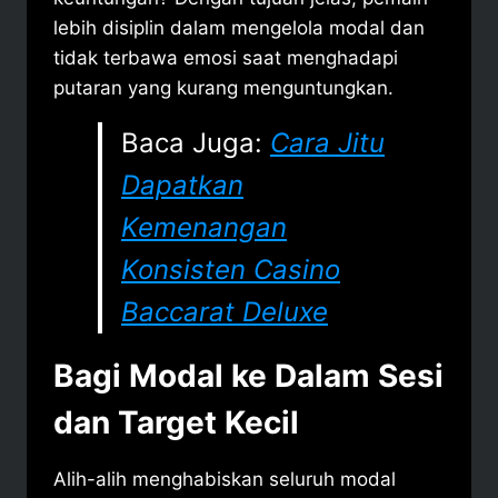
lebih disiplin dalam mengelola modal dan
tidak terbawa emosi saat menghadapi
putaran yang kurang menguntungkan.
Baca Juga:
Cara Jitu
Dapatkan
Kemenangan
Konsisten Casino
Baccarat Deluxe
Bagi Modal ke Dalam Sesi
dan Target Kecil
Alih-alih menghabiskan seluruh modal