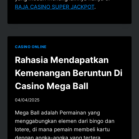
RAJA CASINO SUPER JACKPOT
.
CASINO ONLINE
Rahasia Mendapatkan
Kemenangan Beruntun Di
Casino Mega Ball
04/04/2025
Mega Ball adalah Permainan yang
menggabungkan elemen dari bingo dan
lotere, di mana pemain membeli kartu
dengan angka-angka yang tertera.