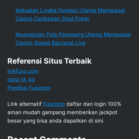
Kekuatan Logika Fondasi Utama Menguasai
Casino Caribbean Stud Poker
Keunggulan Pola Penopang Utama Menguasai
Casino Speed Baccarat Live
Referensi Situs Terbaik
linkfuso.com
data hk 4d
Prediksi Fusototo
Link alternatif
Fusototo
daftar dan login 100%
aman mudah gampang memberikan jackpot
besar yang bisa anda dapatkan di sini.