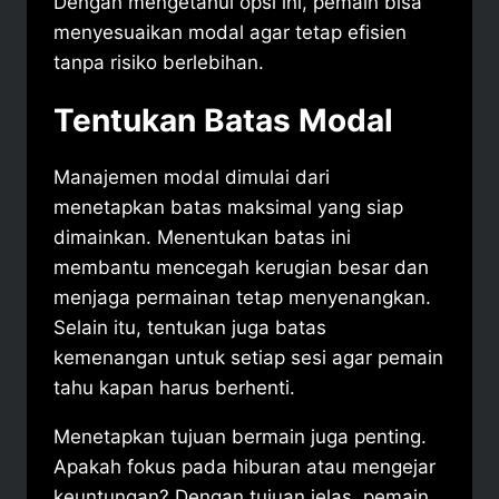
Dengan mengetahui opsi ini, pemain bisa
menyesuaikan modal agar tetap efisien
tanpa risiko berlebihan.
Tentukan Batas Modal
Manajemen modal dimulai dari
menetapkan batas maksimal yang siap
dimainkan. Menentukan batas ini
membantu mencegah kerugian besar dan
menjaga permainan tetap menyenangkan.
Selain itu, tentukan juga batas
kemenangan untuk setiap sesi agar pemain
tahu kapan harus berhenti.
Menetapkan tujuan bermain juga penting.
Apakah fokus pada hiburan atau mengejar
keuntungan? Dengan tujuan jelas, pemain