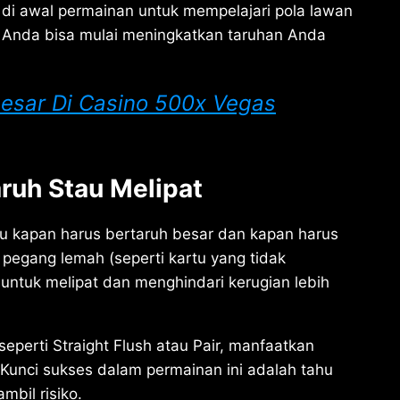
 di awal permainan untuk mempelajari pola lawan
 Anda bisa mulai meningkatkan taruhan Anda
esar Di Casino 500x Vegas
ruh Stau Melipat
hu kapan harus bertaruh besar dan kapan harus
pegang lemah (seperti kartu yang tidak
untuk melipat dan menghindari kerugian lebih
eperti Straight Flush atau Pair, manfaatkan
 Kunci sukses dalam permainan ini adalah tahu
bil risiko.