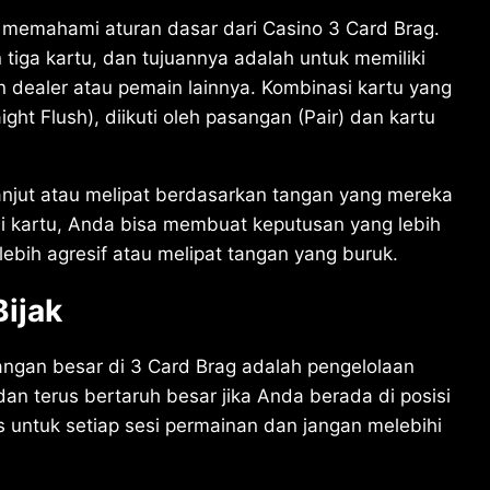
 memahami aturan dasar dari Casino 3 Card Brag.
 tiga kartu, dan tujuannya adalah untuk memiliki
 dealer atau pemain lainnya. Kombinasi kartu yang
aight Flush), diikuti oleh pasangan (Pair) dan kartu
anjut atau melipat berdasarkan tangan yang mereka
 kartu, Anda bisa membuat keputusan yang lebih
ebih agresif atau melipat tangan yang buruk.
ijak
angan besar di 3 Card Brag adalah pengelolaan
n terus bertaruh besar jika Anda berada di posisi
untuk setiap sesi permainan dan jangan melebihi