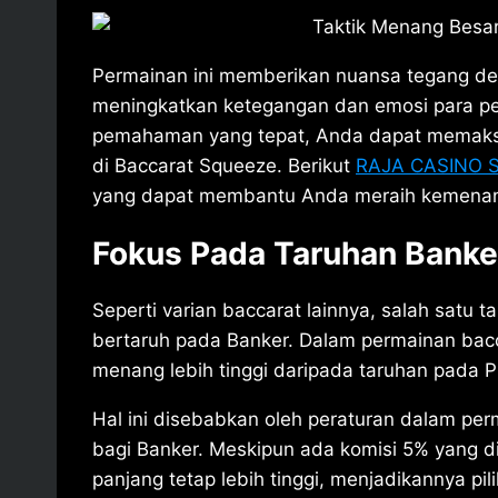
Permainan ini memberikan nuansa tegang de
meningkatkan ketegangan dan emosi para pe
pemahaman yang tepat, Anda dapat memaks
di Baccarat Squeeze. Berikut
RAJA CASINO 
yang dapat membantu Anda meraih kemenang
Fokus Pada Taruhan Banke
Seperti varian baccarat lainnya, salah satu t
bertaruh pada Banker. Dalam permainan bacc
menang lebih tinggi daripada taruhan pada P
Hal ini disebabkan oleh peraturan dalam pe
bagi Banker. Meskipun ada komisi 5% yang d
panjang tetap lebih tinggi, menjadikannya p