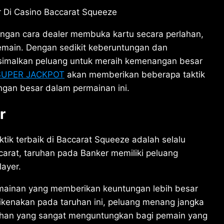
ngan cara dealer membuka kartu secara perlahan,
main. Dengan sedikit keberuntungan dan
imalkan peluang untuk meraih kemenangan besar
SUPER JACKPOT
akan memberikan beberapa taktik
an besar dalam permainan ini.
r
aktik terbaik di Baccarat Squeeze adalah selalu
arat, taruhan pada Banker memiliki peluang
layer.
rmainan yang memberikan keuntungan lebih besar
ikenakan pada taruhan ini, peluang menang jangka
ilihan yang sangat menguntungkan bagi pemain yang