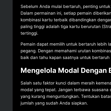
Sebelum Anda mulai bertaruh, penting untuk
Dalam permainan ini, setiap pemain diberikan
kombinasi kartu terbaik dibandingkan dengan
paling tinggi adalah tiga kartu berurutan (Str
tertinggi.
Pemain dapat memilih untuk bertaruh lebih l
pegang. Dengan memahami urutan kombinasi
baik dan tahu kapan saatnya untuk bertaruh l
Mengelola Modal Dengan B
Salah satu faktor kunci dalam meraih kemen
modal yang tepat. Jangan terbawa suasana da
yang kurang menguntungkan. Tentukan batas 
jumlah yang sudah Anda siapkan.