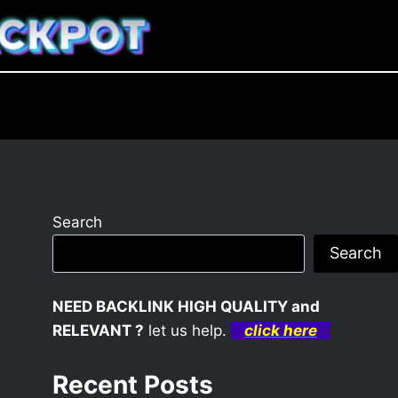
Search
Search
NEED BACKLINK HIGH QUALITY and
RELEVANT ?
let us help.
click here
Recent Posts