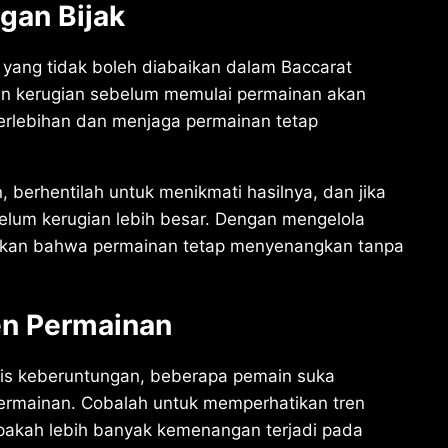
gan Bijak
 yang tidak boleh diabaikan dalam Baccarat
n kerugian sebelum memulai permainan akan
rlebihan dan menjaga permainan tetap
berhentilah untuk menikmati hasilnya, dan jika
elum kerugian lebih besar. Dengan mengelola
ikan bahwa permainan tetap menyenangkan tanpa
en Permainan
is keberuntungan, beberapa pemain suka
ermainan. Cobalah untuk memperhatikan tren
pakah lebih banyak kemenangan terjadi pada