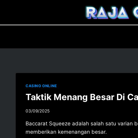
Skip
to
content
CASINO ONLINE
Taktik Menang Besar Di C
03/09/2025
Baccarat Squeeze adalah salah satu varian b
memberikan kemenangan besar.