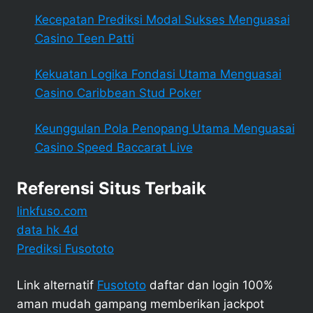
Kecepatan Prediksi Modal Sukses Menguasai
Casino Teen Patti
Kekuatan Logika Fondasi Utama Menguasai
Casino Caribbean Stud Poker
Keunggulan Pola Penopang Utama Menguasai
Casino Speed Baccarat Live
Referensi Situs Terbaik
linkfuso.com
data hk 4d
Prediksi Fusototo
Link alternatif
Fusototo
daftar dan login 100%
aman mudah gampang memberikan jackpot