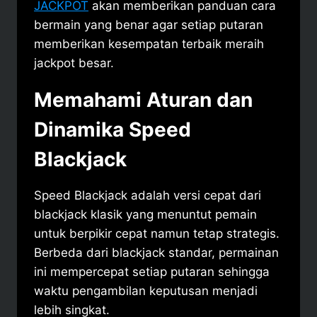
JACKPOT
akan memberikan panduan cara
bermain yang benar agar setiap putaran
memberikan kesempatan terbaik meraih
jackpot besar.
Memahami Aturan dan
Dinamika Speed
Blackjack
Speed Blackjack adalah versi cepat dari
blackjack klasik yang menuntut pemain
untuk berpikir cepat namun tetap strategis.
Berbeda dari blackjack standar, permainan
ini mempercepat setiap putaran sehingga
waktu pengambilan keputusan menjadi
lebih singkat.