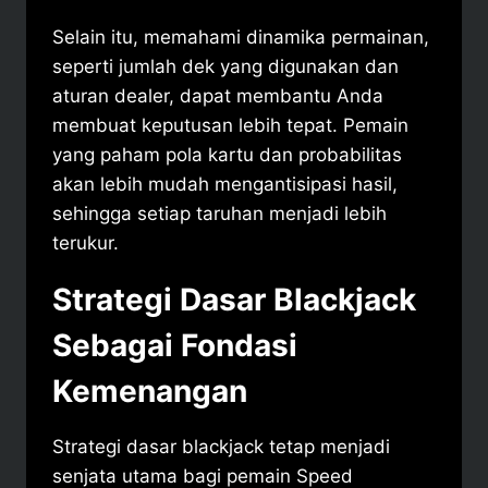
Selain itu, memahami dinamika permainan,
seperti jumlah dek yang digunakan dan
aturan dealer, dapat membantu Anda
membuat keputusan lebih tepat. Pemain
yang paham pola kartu dan probabilitas
akan lebih mudah mengantisipasi hasil,
sehingga setiap taruhan menjadi lebih
terukur.
Strategi Dasar Blackjack
Sebagai Fondasi
Kemenangan
Strategi dasar blackjack tetap menjadi
senjata utama bagi pemain Speed