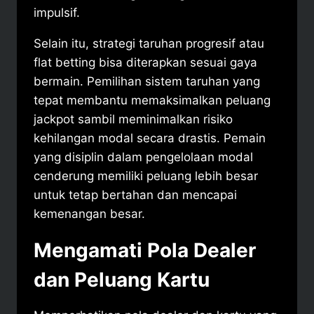
impulsif.
Selain itu, strategi taruhan progresif atau
flat betting bisa diterapkan sesuai gaya
bermain. Pemilihan sistem taruhan yang
tepat membantu memaksimalkan peluang
jackpot sambil meminimalkan risiko
kehilangan modal secara drastis. Pemain
yang disiplin dalam pengelolaan modal
cenderung memiliki peluang lebih besar
untuk tetap bertahan dan mencapai
kemenangan besar.
Mengamati Pola Dealer
dan Peluang Kartu