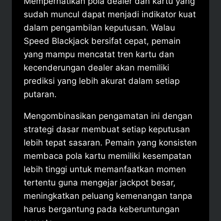
Memperhatikan pola dealer dan kartu yang
sudah muncul dapat menjadi indikator kuat
dalam pengambilan keputusan. Walau
Speed Blackjack bersifat cepat, pemain
yang mampu mencatat tren kartu dan
kecenderungan dealer akan memiliki
prediksi yang lebih akurat dalam setiap
putaran.
Mengombinasikan pengamatan ini dengan
strategi dasar membuat setiap keputusan
lebih tepat sasaran. Pemain yang konsisten
membaca pola kartu memiliki kesempatan
lebih tinggi untuk memanfaatkan momen
tertentu guna mengejar jackpot besar,
meningkatkan peluang kemenangan tanpa
harus bergantung pada keberuntungan