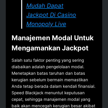
Mudah Dapat
Jackpot Di Casino
Monopoly Live
Manajemen Modal Untuk
Mengamankan Jackpot
Salah satu faktor penting yang sering
diabaikan adalah pengelolaan modal.
Menetapkan batas taruhan dan batas
kerugian sebelum bermain memastikan
Anda tetap berada dalam kendali finansial.
Speed Blackjack menuntut keputusan
cepat, sehingga manajemen modal yang
baik akan mencegah kerugian besar akibat