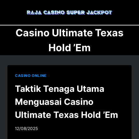
Skip
to
content
Casino Ultimate Texas
Hold ’Em
CASINO ONLINE
Taktik Tenaga Utama
Menguasai Casino
Ultimate Texas Hold ’Em
12/08/2025