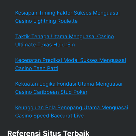
Kesiapan Timing Faktor Sukses Menguasai
Casino Lightning Roulette
Taktik Tenaga Utama Menguasai Casino
Ultimate Texas Hold ’Em
Kecepatan Prediksi Modal Sukses Menguasai
Casino Teen Patti
Kekuatan Logika Fondasi Utama Menguasai
Casino Caribbean Stud Poker
Keunggulan Pola Penopang Utama Menguasai
Casino Speed Baccarat Live
Referensi Situs Terbaik