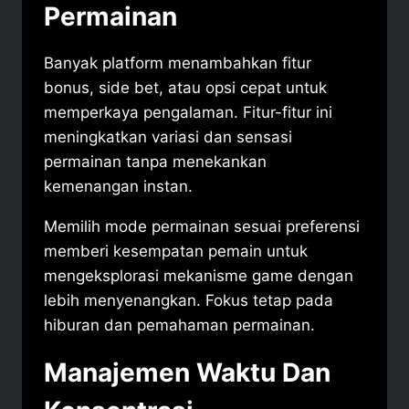
Permainan
Banyak platform menambahkan fitur
bonus, side bet, atau opsi cepat untuk
memperkaya pengalaman. Fitur-fitur ini
meningkatkan variasi dan sensasi
permainan tanpa menekankan
kemenangan instan.
Memilih mode permainan sesuai preferensi
memberi kesempatan pemain untuk
mengeksplorasi mekanisme game dengan
lebih menyenangkan. Fokus tetap pada
hiburan dan pemahaman permainan.
Manajemen Waktu Dan