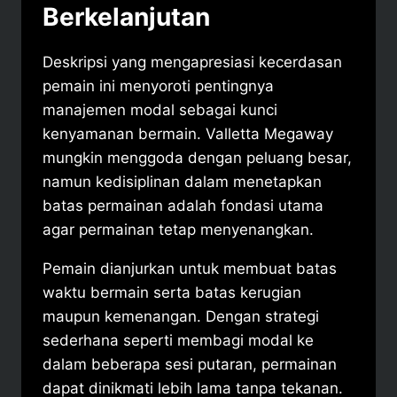
Berkelanjutan
Deskripsi yang mengapresiasi kecerdasan
pemain ini menyoroti pentingnya
manajemen modal sebagai kunci
kenyamanan bermain. Valletta Megaway
mungkin menggoda dengan peluang besar,
namun kedisiplinan dalam menetapkan
batas permainan adalah fondasi utama
agar permainan tetap menyenangkan.
Pemain dianjurkan untuk membuat batas
waktu bermain serta batas kerugian
maupun kemenangan. Dengan strategi
sederhana seperti membagi modal ke
dalam beberapa sesi putaran, permainan
dapat dinikmati lebih lama tanpa tekanan.