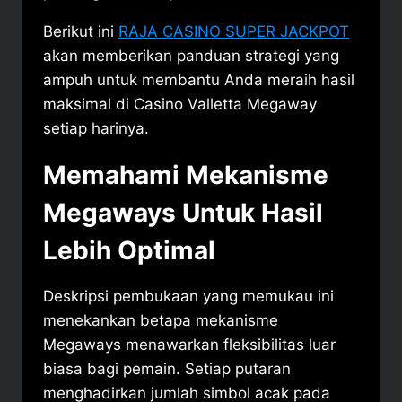
Berikut ini
RAJA CASINO SUPER JACKPOT
akan memberikan panduan strategi yang
ampuh untuk membantu Anda meraih hasil
maksimal di Casino Valletta Megaway
setiap harinya.
Memahami Mekanisme
Megaways Untuk Hasil
Lebih Optimal
Deskripsi pembukaan yang memukau ini
menekankan betapa mekanisme
Megaways menawarkan fleksibilitas luar
biasa bagi pemain. Setiap putaran
menghadirkan jumlah simbol acak pada