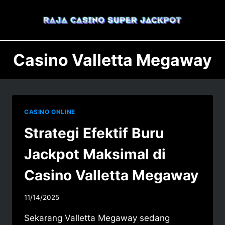
Skip
to
content
Casino Valletta Megaway
CASINO ONLINE
Strategi Efektif Buru
Jackpot Maksimal di
Casino Valletta Megaway
11/14/2025
Sekarang Valletta Megaway sedang