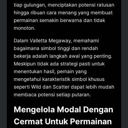
tiap gulungan, menciptakan potensi ratusan
hingga ribuan cara menang yang membuat
permainan semakin berwarna dan tidak
monoton.
Dalam Valletta Megaway, memahami
bagaimana simbol tinggi dan rendah
bekerja adalah langkah awal yang penting.
Meskipun tidak ada strategi pasti untuk
menentukan hasil, pemain yang
mengetahui karakteristik simbol khusus
seperti Wild dan Scatter dapat lebih mudah
membaca potensi setiap putaran.
Mengelola Modal Dengan
Cermat Untuk Permainan