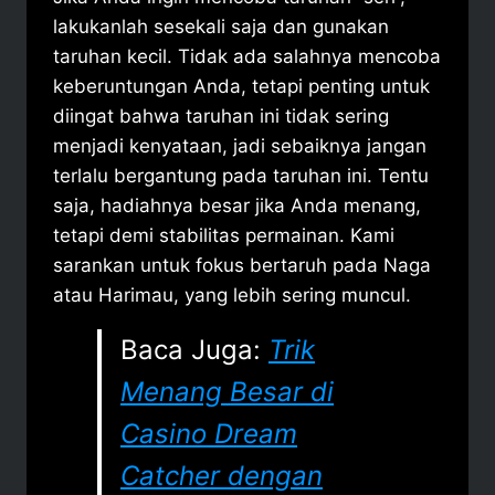
lakukanlah sesekali saja dan gunakan
taruhan kecil. Tidak ada salahnya mencoba
keberuntungan Anda, tetapi penting untuk
diingat bahwa taruhan ini tidak sering
menjadi kenyataan, jadi sebaiknya jangan
terlalu bergantung pada taruhan ini. Tentu
saja, hadiahnya besar jika Anda menang,
tetapi demi stabilitas permainan. Kami
sarankan untuk fokus bertaruh pada Naga
atau Harimau, yang lebih sering muncul.
Baca Juga:
Trik
Menang Besar di
Casino Dream
Catcher dengan