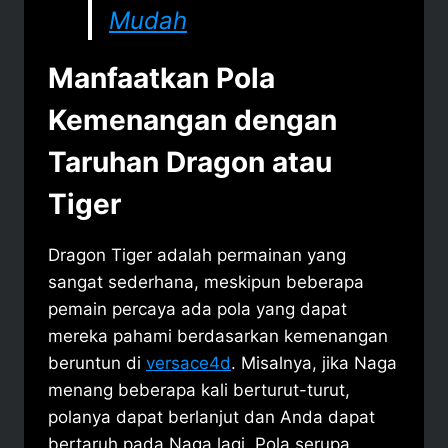
Mudah
Manfaatkan Pola
Kemenangan dengan
Taruhan Dragon atau
Tiger
Dragon Tiger adalah permainan yang
sangat sederhana, meskipun beberapa
pemain percaya ada pola yang dapat
mereka pahami berdasarkan kemenangan
beruntun di
versace4d
. Misalnya, jika Naga
menang beberapa kali berturut-turut,
polanya dapat berlanjut dan Anda dapat
bertaruh pada Naga lagi. Pola serupa