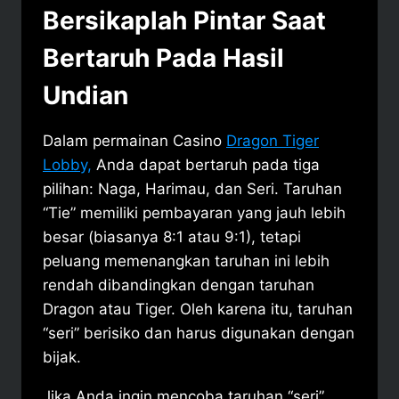
Bersikaplah Pintar Saat
Bertaruh Pada Hasil
Undian
Dalam permainan Casino
Dragon Tiger
Lobby,
Anda dapat bertaruh pada tiga
pilihan: Naga, Harimau, dan Seri. Taruhan
“Tie” memiliki pembayaran yang jauh lebih
besar (biasanya 8:1 atau 9:1), tetapi
peluang memenangkan taruhan ini lebih
rendah dibandingkan dengan taruhan
Dragon atau Tiger. Oleh karena itu, taruhan
“seri” berisiko dan harus digunakan dengan
bijak.
Jika Anda ingin mencoba taruhan “seri”,