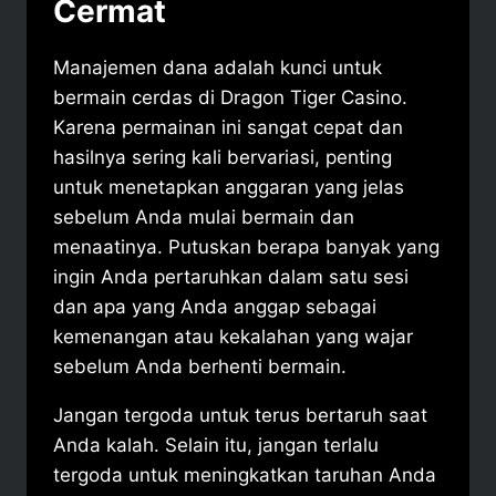
Cermat
Manajemen dana adalah kunci untuk
bermain cerdas di Dragon Tiger Casino.
Karena permainan ini sangat cepat dan
hasilnya sering kali bervariasi, penting
untuk menetapkan anggaran yang jelas
sebelum Anda mulai bermain dan
menaatinya. Putuskan berapa banyak yang
ingin Anda pertaruhkan dalam satu sesi
dan apa yang Anda anggap sebagai
kemenangan atau kekalahan yang wajar
sebelum Anda berhenti bermain.
Jangan tergoda untuk terus bertaruh saat
Anda kalah. Selain itu, jangan terlalu
tergoda untuk meningkatkan taruhan Anda