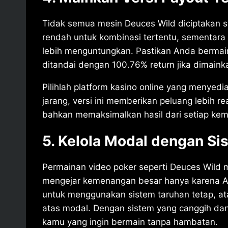
Tidak semua mesin Deuces Wild diciptakan 
rendah untuk kombinasi tertentu, sementara
lebih menguntungkan. Pastikan Anda bermain 
ditandai dengan 100.76% return jika dimaink
Pilihlah platform kasino online yang menyedi
jarang, versi ini memberikan peluang lebih r
bahkan memaksimalkan hasil dari setiap ke
5. Kelola Modal dengan Si
Permainan video poker seperti Deuces Wild
mengejar kemenangan besar hanya karena A
untuk menggunakan sistem taruhan tetap, atau
atas modal. Dengan sistem yang canggih da
kamu yang ingin bermain tanpa hambatan.