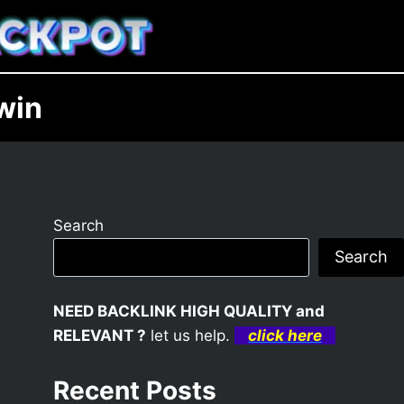
win
Search
Search
NEED BACKLINK HIGH QUALITY and
RELEVANT ?
let us help.
click here
Recent Posts