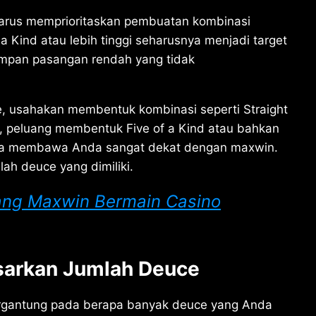
arus memprioritaskan pembuatan kombinasi
f a Kind atau lebih tinggi seharusnya menjadi target
impan pasangan rendah yang tidak
, usahakan membentuk kombinasi seperti Straight
e, peluang membentuk Five of a Kind atau bahkan
bisa membawa Anda sangat dekat dengan maxwin.
lah deuce yang dimiliki.
ang Maxwin Bermain Casino
asarkan Jumlah Deuce
ergantung pada berapa banyak deuce yang Anda