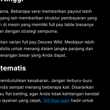
sama. Beberapa versi memberikan payout lebih
 yang lain memberikan struktur pembayaran yang
di mesin yang memiliki full pay table biasanya
an dengan strategi sempurna.
akan varian full pay Deuces Wild. Meskipun lebih
ealistis untuk menang dalam jangka panjang dan
menangan besar yang Anda dapat.
stematis
 membutuhkan kesabaran. Jangan terburu-buru
nda sempat menang beberapa kali. Disarankan
 flat betting, agar Anda tidak kehilangan kendali
n layanan yang cepat,
1001liga login
hadir untuk