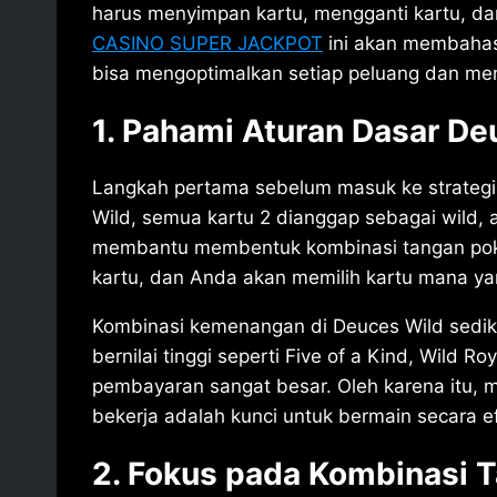
harus menyimpan kartu, mengganti kartu, d
CASINO SUPER JACKPOT
ini akan membahas
bisa mengoptimalkan setiap peluang dan m
1. Pahami Aturan Dasar De
Langkah pertama sebelum masuk ke strategi
Wild, semua kartu 2 dianggap sebagai wild, 
membantu membentuk kombinasi tangan poke
kartu, dan Anda akan memilih kartu mana ya
Kombinasi kemenangan di Deuces Wild sediki
bernilai tinggi seperti Five of a Kind, Wild 
pembayaran sangat besar. Oleh karena itu, 
bekerja adalah kunci untuk bermain secara ef
2. Fokus pada Kombinasi T