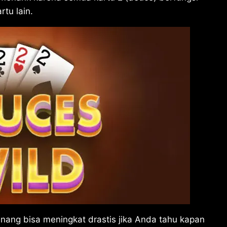
tu lain.
nang bisa meningkat drastis jika Anda tahu kapan