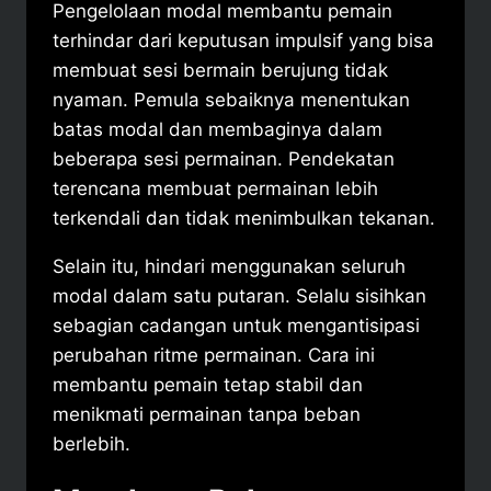
Pengelolaan modal membantu pemain
terhindar dari keputusan impulsif yang bisa
membuat sesi bermain berujung tidak
nyaman. Pemula sebaiknya menentukan
batas modal dan membaginya dalam
beberapa sesi permainan. Pendekatan
terencana membuat permainan lebih
terkendali dan tidak menimbulkan tekanan.
Selain itu, hindari menggunakan seluruh
modal dalam satu putaran. Selalu sisihkan
sebagian cadangan untuk mengantisipasi
perubahan ritme permainan. Cara ini
membantu pemain tetap stabil dan
menikmati permainan tanpa beban
berlebih.