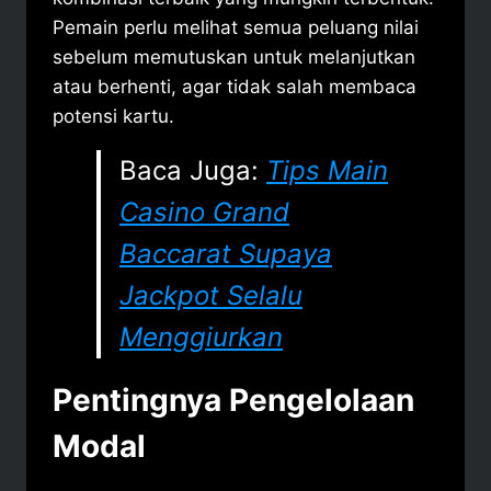
Pemain perlu melihat semua peluang nilai
sebelum memutuskan untuk melanjutkan
atau berhenti, agar tidak salah membaca
potensi kartu.
Baca Juga:
Tips Main
Casino Grand
Baccarat Supaya
Jackpot Selalu
Menggiurkan
Pentingnya Pengelolaan
Modal