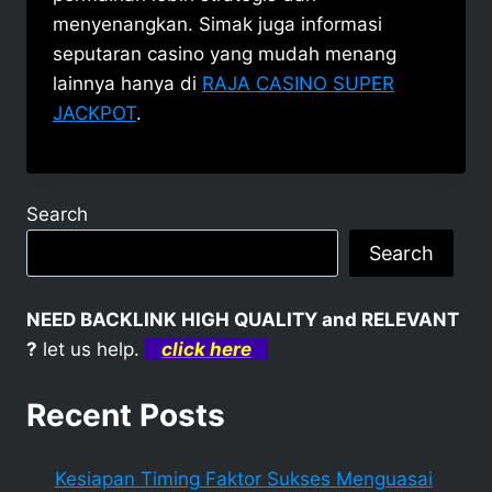
menyenangkan. Simak juga informasi
seputaran casino yang mudah menang
lainnya hanya di
RAJA CASINO SUPER
JACKPOT
.
Search
Search
NEED BACKLINK HIGH QUALITY and RELEVANT
?
let us help.
click here
Recent Posts
Kesiapan Timing Faktor Sukses Menguasai