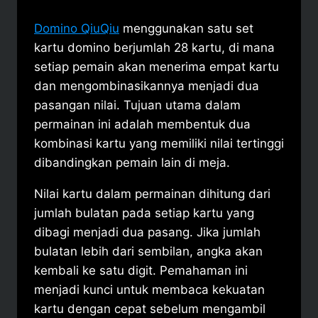
Domino QiuQiu
menggunakan satu set
kartu domino berjumlah 28 kartu, di mana
setiap pemain akan menerima empat kartu
dan mengombinasikannya menjadi dua
pasangan nilai. Tujuan utama dalam
permainan ini adalah membentuk dua
kombinasi kartu yang memiliki nilai tertinggi
dibandingkan pemain lain di meja.
Nilai kartu dalam permainan dihitung dari
jumlah bulatan pada setiap kartu yang
dibagi menjadi dua pasang. Jika jumlah
bulatan lebih dari sembilan, angka akan
kembali ke satu digit. Pemahaman ini
menjadi kunci untuk membaca kekuatan
kartu dengan cepat sebelum mengambil