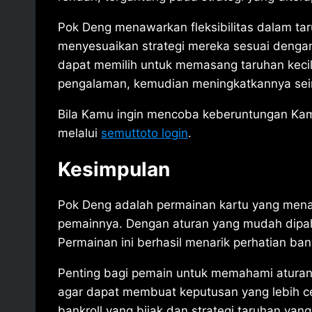
Pok Deng menawarkan fleksibilitas dalam t
menyesuaikan strategi mereka sesuai dengan
dapat memilih untuk memasang taruhan keci
pengalaman, kemudian meningkatkannya seir
Bila Kamu ingin mencoba keberuntungan Ka
melalui
semuttoto login
.
Kesimpulan
Pok Deng adalah permainan kartu yang men
pemainnya. Dengan aturan yang mudah dipaha
Permainan ini berhasil menarik perhatian ban
Penting bagi pemain untuk memahami atura
agar dapat membuat keputusan yang lebih ce
bankroll yang bijak dan strategi taruhan y