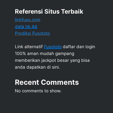
Referensi Situs Terbaik
linkfuso.com
data hk 4d
Prediksi Fusototo
Link alternatif
Fusototo
daftar dan login
100% aman mudah gampang
memberikan jackpot besar yang bisa
anda dapatkan di sini.
Recent Comments
No comments to show.