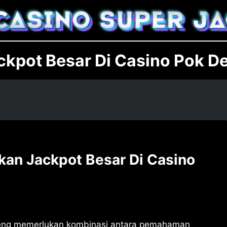
ckpot Besar Di Casino Pok D
kan Jackpot Besar Di Casino
Deng memerlukan kombinasi antara pemahaman