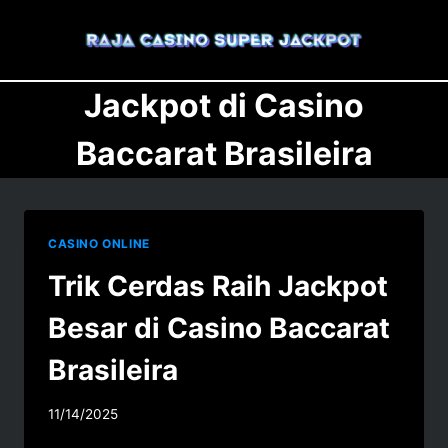
Skip
to
content
Jackpot di Casino
Baccarat Brasileira
CASINO ONLINE
Trik Cerdas Raih Jackpot
Besar di Casino Baccarat
Brasileira
11/14/2025