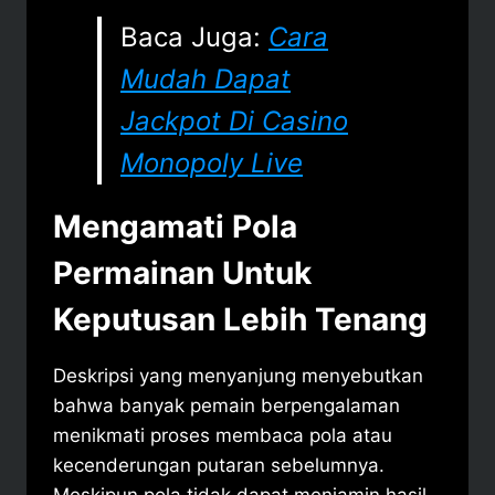
Baca Juga:
Cara
Mudah Dapat
Jackpot Di Casino
Monopoly Live
Mengamati Pola
Permainan Untuk
Keputusan Lebih Tenang
Deskripsi yang menyanjung menyebutkan
bahwa banyak pemain berpengalaman
menikmati proses membaca pola atau
kecenderungan putaran sebelumnya.