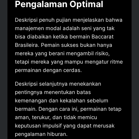
Pengalaman Optimal
Deskripsi penuh pujian menjelaskan bahwa
manajemen modal adalah seni yang tak
bisa diabaikan ketika bermain Baccarat
Brasileira. Pemain sukses bukan hanya
mereka yang berani mengambil risiko,
tetapi mereka yang mampu mengatur ritme
permainan dengan cerdas.
Deskripsi selanjutnya menekankan
pentingnya menentukan batas
kemenangan dan kekalahan sebelum
bermain. Dengan cara ini, permainan tetap
aman, terukur, dan tidak memicu
keputusan impulsif yang dapat merusak
pengalaman hiburan.