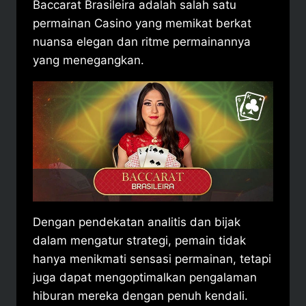
Baccarat Brasileira adalah salah satu
permainan Casino yang memikat berkat
nuansa elegan dan ritme permainannya
yang menegangkan.
Dengan pendekatan analitis dan bijak
dalam mengatur strategi, pemain tidak
hanya menikmati sensasi permainan, tetapi
juga dapat mengoptimalkan pengalaman
hiburan mereka dengan penuh kendali.