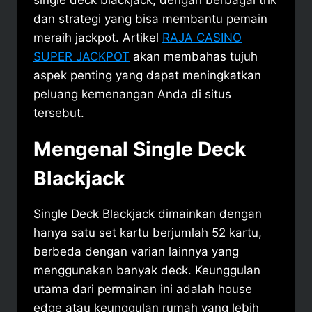
single deck blackjack, dengan berbagai trik
dan strategi yang bisa membantu pemain
meraih jackpot. Artikel
RAJA CASINO
SUPER JACKPOT
akan membahas tujuh
aspek penting yang dapat meningkatkan
peluang kemenangan Anda di situs
tersebut.
Mengenal Single Deck
Blackjack
Single Deck Blackjack dimainkan dengan
hanya satu set kartu berjumlah 52 kartu,
berbeda dengan varian lainnya yang
menggunakan banyak deck. Keunggulan
utama dari permainan ini adalah house
edge atau keunggulan rumah yang lebih