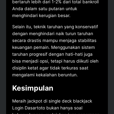
bertaruh lebih dari 1-2% dari total bankroll
Anda dalam satu putaran untuk
menghindari kerugian besar.
Selain itu, teknik taruhan yang konservatif
dengan menghindari naik turun taruhan
secara drastis mampu menjaga stabilitas
keuangan pemain. Menggunakan sistem
taruhan progresif dengan hati-hati juga
bisa menjadi opsi, tetapi harus diikuti oleh
disiplin ketat agar tidak terkuras saat
mengalami kekalahan beruntun.
Kesimpulan
Meraih jackpot di single deck blackjack
Login Dasartoto bukan hanya soal