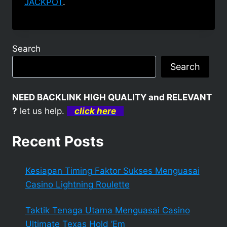
JACKPOT
.
Search
Search
NEED BACKLINK HIGH QUALITY and RELEVANT
?
let us help.
click here
Recent Posts
Kesiapan Timing Faktor Sukses Menguasai
Casino Lightning Roulette
Taktik Tenaga Utama Menguasai Casino
Ultimate Texas Hold ’Em