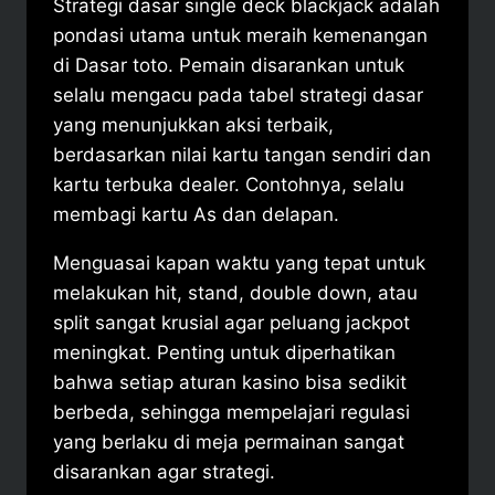
Strategi dasar single deck blackjack adalah
pondasi utama untuk meraih kemenangan
di Dasar toto. Pemain disarankan untuk
selalu mengacu pada tabel strategi dasar
yang menunjukkan aksi terbaik,
berdasarkan nilai kartu tangan sendiri dan
kartu terbuka dealer. Contohnya, selalu
membagi kartu As dan delapan.
Menguasai kapan waktu yang tepat untuk
melakukan hit, stand, double down, atau
split sangat krusial agar peluang jackpot
meningkat. Penting untuk diperhatikan
bahwa setiap aturan kasino bisa sedikit
berbeda, sehingga mempelajari regulasi
yang berlaku di meja permainan sangat
disarankan agar strategi.