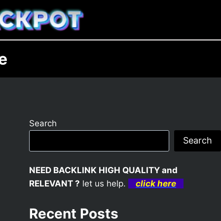
e
Search
Search
NEED BACKLINK HIGH QUALITY and
RELEVANT ?
let us help.
click here
Recent Posts