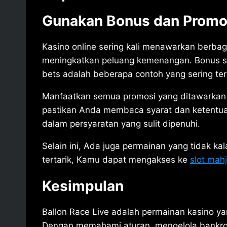
Gunakan Bonus dan Promo
Kasino online sering kali menawarkan berb
meningkatkan peluang kemenangan. Bonus se
bets adalah beberapa contoh yang sering te
Manfaatkan semua promosi yang ditawarkan
pastikan Anda membaca syarat dan ketentuan
dalam persyaratan yang sulit dipenuhi.
Selain ini, Ada juga permainan yang tidak ka
tertarik, Kamu dapat mengakses ke
slot mah
Kesimpulan
Ballon Race Live adalah permainan kasino y
Dengan memahami aturan, mengelola bankrol