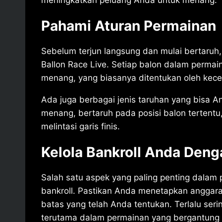
Pahami Aturan Permainan
Sebelum terjun langsung dan mulai bertaruh
Ballon Race Live. Setiap balon dalam permai
menang, yang biasanya ditentukan oleh kec
Ada juga berbagai jenis taruhan yang bisa An
menang, bertaruh pada posisi balon tertentu
melintasi garis finis.
Kelola Bankroll Anda Deng
Salah satu aspek yang paling penting dalam
bankroll. Pastikan Anda menetapkan anggara
batas yang telah Anda tentukan. Terlalu seri
terutama dalam permainan yang bergantung pa