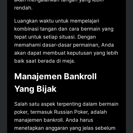
rendah.
Luangkan waktu untuk mempelajari
kombinasi tangan dan cara bermain yang
tepat untuk setiap situasi. Dengan
memahami dasar-dasar permainan, Anda
akan dapat membuat keputusan yang lebih
baik saat berada di meja.
Manajemen Bankroll
Yang Bijak
Salah satu aspek terpenting dalam bermain
poker, termasuk Russian Poker, adalah
manajemen bankroll. Anda harus
menetapkan anggaran yang jelas sebelum