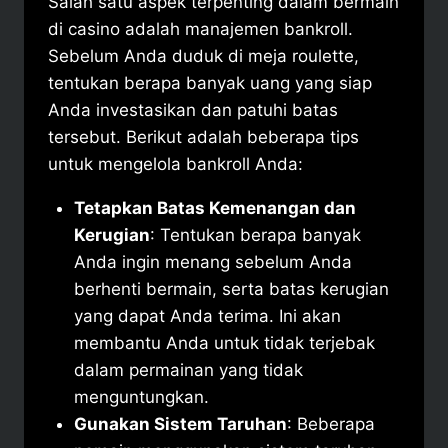
Salah satu aspek terpenting dalam bermain
di casino adalah manajemen bankroll.
Sebelum Anda duduk di meja roulette,
tentukan berapa banyak uang yang siap
Anda investasikan dan patuhi batas
tersebut. Berikut adalah beberapa tips
untuk mengelola bankroll Anda:
Tetapkan Batas Kemenangan dan
Kerugian
: Tentukan berapa banyak
Anda ingin menang sebelum Anda
berhenti bermain, serta batas kerugian
yang dapat Anda terima. Ini akan
membantu Anda untuk tidak terjebak
dalam permainan yang tidak
menguntungkan.
Gunakan Sistem Taruhan
: Beberapa