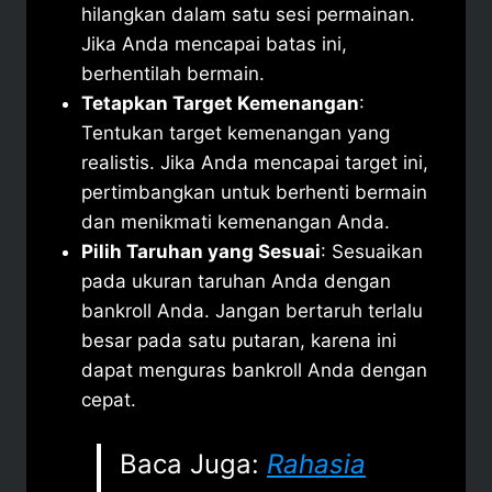
hilangkan dalam satu sesi permainan.
Jika Anda mencapai batas ini,
berhentilah bermain.
Tetapkan Target Kemenangan
:
Tentukan target kemenangan yang
realistis. Jika Anda mencapai target ini,
pertimbangkan untuk berhenti bermain
dan menikmati kemenangan Anda.
Pilih Taruhan yang Sesuai
: Sesuaikan
pada ukuran taruhan Anda dengan
bankroll Anda. Jangan bertaruh terlalu
besar pada satu putaran, karena ini
dapat menguras bankroll Anda dengan
cepat.
Baca Juga:
Rahasia