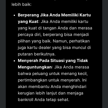
lebih baik:
Berperang Jika Anda Memiliki Kartu
yang Kuat
: Jika Anda memiliki kartu
yang kuat di tangan Anda dan merasa
percaya diri, berperang bisa menjadi
pilihan yang baik. Namun, perhatikan
juga kartu dealer yang bisa muncul di
putaran berikutnya.
Menyerah Pada Situasi yang Tidak
Menguntungkan
: Jika Anda merasa
bahwa peluang untuk menang kecil,
pertimbangkan untuk menyerah. Ini
akan membantu Anda menghindari
kerugian lebih lanjut dan menjaga
bankroll Anda tetap sehat.