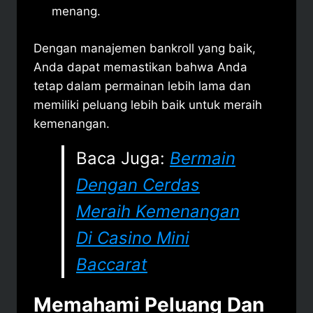
menang.
Dengan manajemen bankroll yang baik,
Anda dapat memastikan bahwa Anda
tetap dalam permainan lebih lama dan
memiliki peluang lebih baik untuk meraih
kemenangan.
Baca Juga:
Bermain
Dengan Cerdas
Meraih Kemenangan
Di Casino Mini
Baccarat
Memahami Peluang Dan