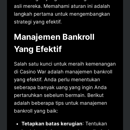
asli mereka. Memahami aturan ini adalah
langkah pertama untuk mengembangkan
strategi yang efektif.
Manajemen Bankroll
Yang Efektif
Salah satu kunci untuk meraih kemenangan
di Casino War adalah manajemen bankroll
yang efektif. Anda perlu menentukan
seberapa banyak uang yang ingin Anda
pertaruhkan sebelum bermain. Berikut
adalah beberapa tips untuk manajemen
bankroll yang baik:
Tetapkan batas kerugian
: Tentukan