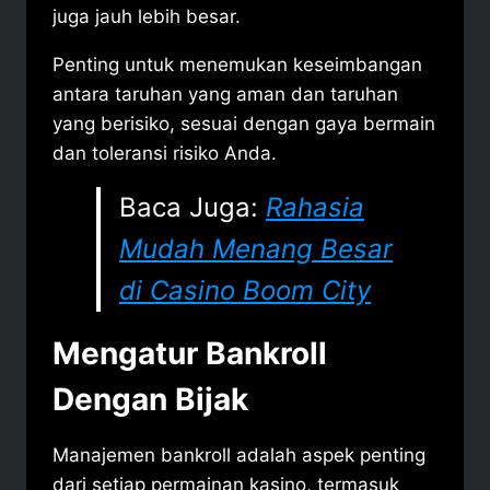
juga jauh lebih besar.
Penting untuk menemukan keseimbangan
antara taruhan yang aman dan taruhan
yang berisiko, sesuai dengan gaya bermain
dan toleransi risiko Anda.
Baca Juga:
Rahasia
Mudah Menang Besar
di Casino Boom City
Mengatur Bankroll
Dengan Bijak
Manajemen bankroll adalah aspek penting
dari setiap permainan kasino, termasuk