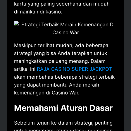
kartu yang paling sederhana dan mudah
dimainkan di kasino.
Meskipun terlihat mudah, ada beberapa
strategi yang bisa Anda terapkan untuk
meningkatkan peluang menang. Dalam
artikel ini
RAJA CASINO SUPER JACKPOT
akan membahas beberapa strategi terbaik
yang dapat membantu Anda meraih
kemenangan di Casino War.
Memahami Aturan Dasar
Sebelum terjun ke dalam strategi, penting
untuk memahami aturan dasar permainan.