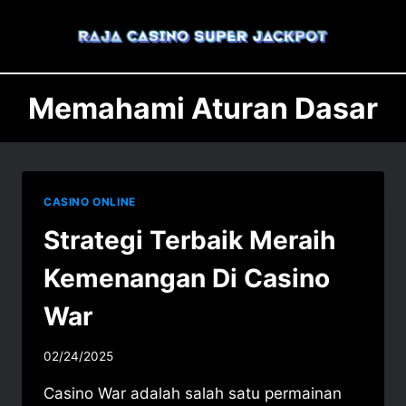
Skip
to
content
Memahami Aturan Dasar
CASINO ONLINE
Strategi Terbaik Meraih
Kemenangan Di Casino
War
02/24/2025
Casino War adalah salah satu permainan