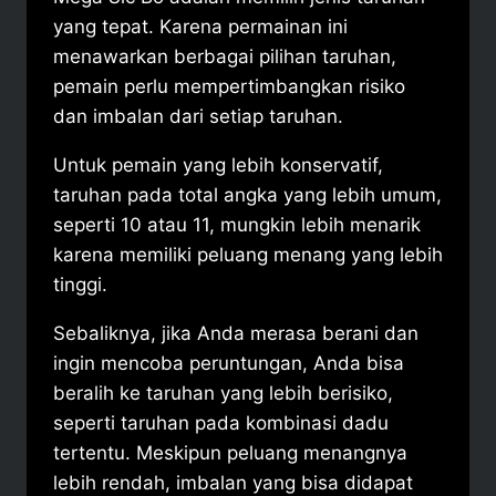
yang tepat. Karena permainan ini
menawarkan berbagai pilihan taruhan,
pemain perlu mempertimbangkan risiko
dan imbalan dari setiap taruhan.
Untuk pemain yang lebih konservatif,
taruhan pada total angka yang lebih umum,
seperti 10 atau 11, mungkin lebih menarik
karena memiliki peluang menang yang lebih
tinggi.
Sebaliknya, jika Anda merasa berani dan
ingin mencoba peruntungan, Anda bisa
beralih ke taruhan yang lebih berisiko,
seperti taruhan pada kombinasi dadu
tertentu. Meskipun peluang menangnya
lebih rendah, imbalan yang bisa didapat