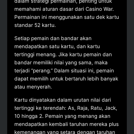
dalam strategi permainan, penting untuk
memahami aturan dasar dari Casino War.
Permainan ini menggunakan satu dek kartu
standar 52 kartu.
Setiap pemain dan bandar akan
mendapatkan satu kartu, dan kartu
tertinggi menang. Jika kartu pemain dan
bandar memiliki nilai yang sama, maka
terjadi “perang.” Dalam situasi ini, pemain
dapat memilih untuk bertaruh lebih banyak
atau menyerah.
Kartu dinyatakan dalam urutan nilai dari
tertinggi ke terendah: As, Raja, Ratu, Jack,
10 hingga 2. Pemain yang menang akan
mendapatkan kembali taruhan mereka plus
kemenangan yang setara dengan taruhan