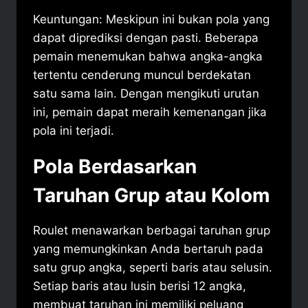
Keuntungan: Meskipun ini bukan pola yang
dapat diprediksi dengan pasti. Beberapa
pemain menemukan bahwa angka-angka
tertentu cenderung muncul berdekatan
satu sama lain. Dengan mengikuti urutan
ini, pemain dapat meraih kemenangan jika
pola ini terjadi.
Pola Berdasarkan
Taruhan Grup atau Kolom
Roulet menawarkan berbagai taruhan grup
yang memungkinkan Anda bertaruh pada
satu grup angka, seperti baris atau selusin.
Setiap baris atau lusin berisi 12 angka,
membuat taruhan ini memiliki peluang