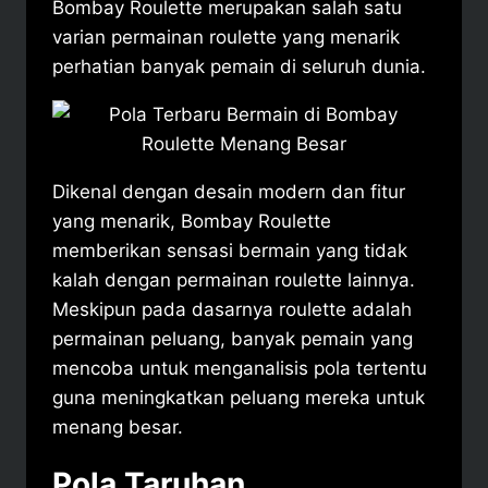
Bombay Roulette merupakan salah satu
varian permainan roulette yang menarik
perhatian banyak pemain di seluruh dunia.
Dikenal dengan desain modern dan fitur
yang menarik, Bombay Roulette
memberikan sensasi bermain yang tidak
kalah dengan permainan roulette lainnya.
Meskipun pada dasarnya roulette adalah
permainan peluang, banyak pemain yang
mencoba untuk menganalisis pola tertentu
guna meningkatkan peluang mereka untuk
menang besar.
Pola Taruhan