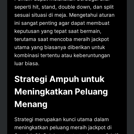
seperti hit, stand, double down, dan split
sesuai situasi di meja. Mengetahui aturan
ini sangat penting agar dapat membuat
keputusan yang tepat saat bermain,
terutama saat mencoba meraih jackpot
utama yang biasanya diberikan untuk
kombinasi tertentu atau keberuntungan
luar biasa.
Strategi Ampuh untuk
Meningkatkan Peluang
Menang
Strategi merupakan kunci utama dalam
meningkatkan peluang meraih jackpot di