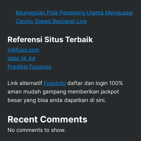
Keunggulan Pola Penopang Utama Menguasai
Casino Speed Baccarat Live
Referensi Situs Terbaik
linkfuso.com
data hk 4d
Prediksi Fusototo
Link alternatif
Fusototo
daftar dan login 100%
aman mudah gampang memberikan jackpot
besar yang bisa anda dapatkan di sini.
Recent Comments
No comments to show.