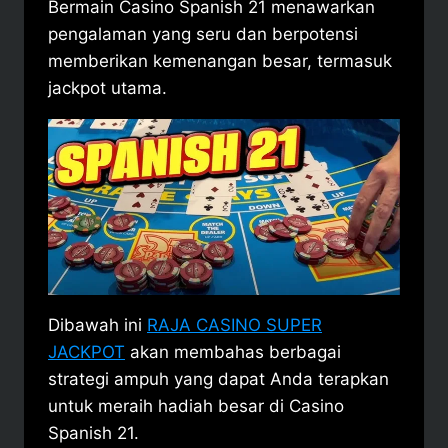
Bermain Casino Spanish 21 menawarkan
pengalaman yang seru dan berpotensi
memberikan kemenangan besar, termasuk
jackpot utama.
Dibawah ini
RAJA CASINO SUPER
JACKPOT
akan membahas berbagai
strategi ampuh yang dapat Anda terapkan
untuk meraih hadiah besar di Casino
Spanish 21.