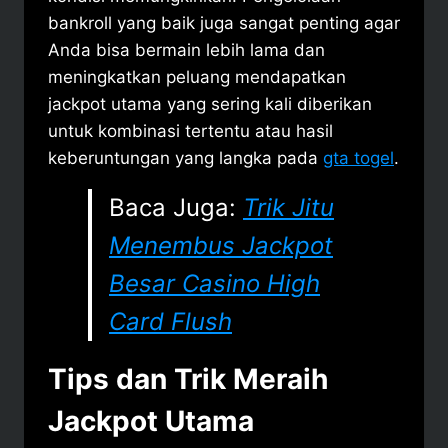
bankroll yang baik juga sangat penting agar
Anda bisa bermain lebih lama dan
meningkatkan peluang mendapatkan
jackpot utama yang sering kali diberikan
untuk kombinasi tertentu atau hasil
keberuntungan yang langka pada
gta togel
.
Baca Juga:
Trik Jitu
Menembus Jackpot
Besar Casino High
Card Flush
Tips dan Trik Meraih
Jackpot Utama