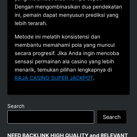
Dengan mengombinasikan dua pendekatan
ini, pemain dapat menyusun prediksi yang
lebih terarah.
Metode ini melatih konsistensi dan
membantu memahami pola yang muncul
secara progresif. Jika Anda ingin mencoba
sensasi permainan ala casino yang lebih
menarik, temukan pilihan lengkapnya di
RAJA CASINO SUPER JACKPOT
.
Search
Search
NEED BACKLINK HIGH QUALITY and RELEVANT