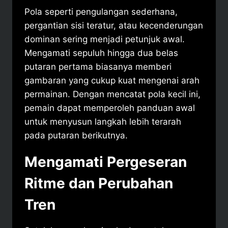
Pola seperti pengulangan sederhana,
pergantian sisi teratur, atau kecenderungan
dominan sering menjadi petunjuk awal.
Mengamati sepuluh hingga dua belas
putaran pertama biasanya memberi
gambaran yang cukup kuat mengenai arah
permainan. Dengan mencatat pola kecil ini,
pemain dapat memperoleh panduan awal
untuk menyusun langkah lebih terarah
pada putaran berikutnya.
Mengamati Pergeseran
Ritme dan Perubahan
Tren