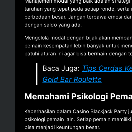
Manajemen modal yang baik adalah strategi
taruhan yang tepat pada setiap ronde, sert
perbedaan besar. Jangan terbawa emosi dan
dengan saldo yang ada.
Mengelola modal dengan bijak akan memban
pemain kesempatan lebih banyak untuk menc
patuhi aturan ini agar bisa bermain dengan 
Baca Juga:
Tips Cerdas K
Gold Bar Roulette
Memahami Psikologi Pema
Keberhasilan dalam Casino Blackjack Party
psikologi pemain lain. Setiap pemain memilik
bisa menjadi keuntungan besar.