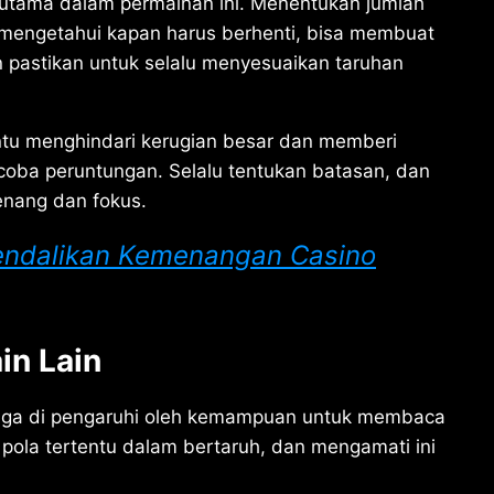
 utama dalam permainan ini. Menentukan jumlah
a mengetahui kapan harus berhenti, bisa membuat
 pastikan untuk selalu menyesuaikan taruhan
tu menghindari kerugian besar dan memberi
oba peruntungan. Selalu tentukan batasan, dan
tenang dan fokus.
endalikan Kemenangan Casino
in Lain
 juga di pengaruhi oleh kemampuan untuk membaca
i pola tertentu dalam bertaruh, dan mengamati ini