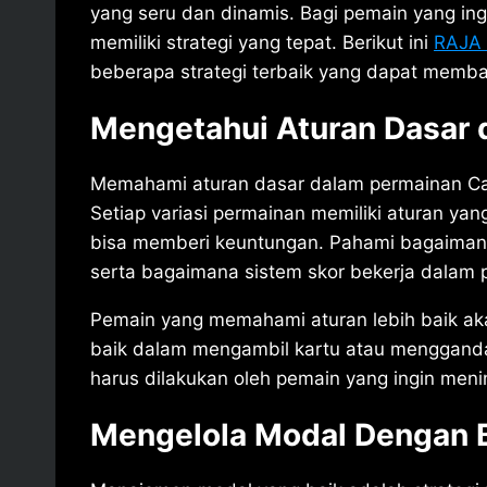
yang seru dan dinamis. Bagi pemain yang in
memiliki strategi yang tepat. Berikut ini
RAJA
beberapa strategi terbaik yang dapat memba
Mengetahui Aturan Dasar 
Memahami aturan dasar dalam permainan Casi
Setiap variasi permainan memiliki aturan yan
bisa memberi keuntungan. Pahami bagaimana
serta bagaimana sistem skor bekerja dalam p
Pemain yang memahami aturan lebih baik ak
baik dalam mengambil kartu atau mengganda
harus dilakukan oleh pemain yang ingin men
Mengelola Modal Dengan B