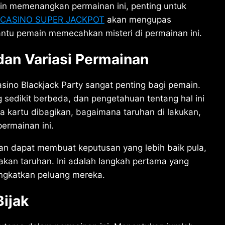
gin memenangkan permainan ini, penting untuk
 CASINO SUPER JACKPOT
akan mengupas
ntu pemain memecahkan misteri di permainan ini.
dan Variasi Permainan
no Blackjack Party sangat penting bagi pemain.
g sedikit berbeda, dan pengetahuan tentang hal ini
 kartu dibagikan, bagaimana taruhan di lakukan,
ermainan ini.
an dapat membuat keputusan yang lebih baik pula,
kan taruhan. Ini adalah langkah pertama yang
ingkatkan peluang mereka.
ijak