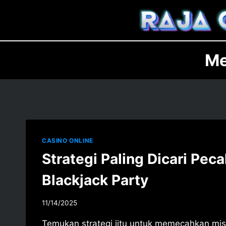
Skip
to
content
Me
CASINO ONLINE
Strategi Paling Dicari Pec
Blackjack Party
11/14/2025
Temukan strategi jitu untuk memecahkan mist