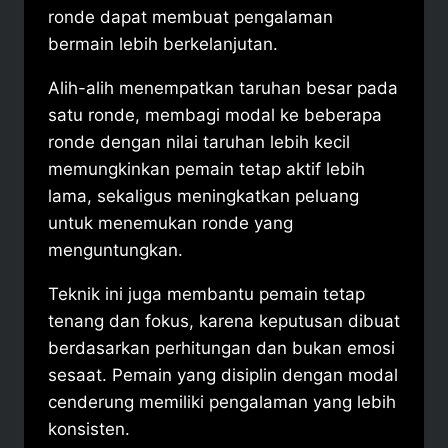
ronde dapat membuat pengalaman
bermain lebih berkelanjutan.
Alih-alih menempatkan taruhan besar pada
satu ronde, membagi modal ke beberapa
ronde dengan nilai taruhan lebih kecil
memungkinkan pemain tetap aktif lebih
lama, sekaligus meningkatkan peluang
untuk menemukan ronde yang
menguntungkan.
Teknik ini juga membantu pemain tetap
tenang dan fokus, karena keputusan dibuat
berdasarkan perhitungan dan bukan emosi
sesaat. Pemain yang disiplin dengan modal
cenderung memiliki pengalaman yang lebih
konsisten.