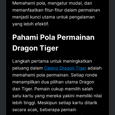
Memahami pola, mengatur modal, dan
memanfaatkan fitur-fitur dalam permainan
menjadi kunci utama untuk pengalaman
yang lebih efektif.
Pahami Pola Permainan
Dragon Tiger
Langkah pertama untuk meningkatkan
peluang dalam
Casino Dragon Tiger
adalah
memahami pola permainan. Setiap ronde
menampilkan dua pilihan utama Dragon
dan Tiger. Pemain cukup memilih salah
satu kartu yang mereka yakini memiliki nilai
lebih tinggi. Meskipun setiap kartu ditarik
secara acak, beberapa pemain