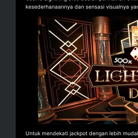
kesederhanaannya dan sensasi visualnya ya
Untuk mendekati jackpot dengan lebih mudah