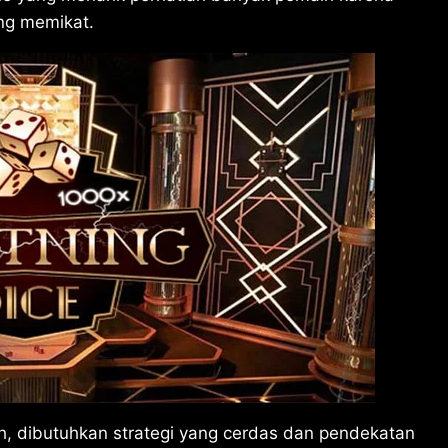
ng memikat.
, dibutuhkan strategi yang cerdas dan pendekatan