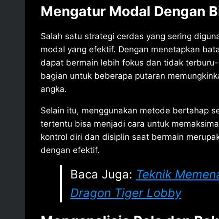
Mengatur Modal Dengan B
Salah satu strategi cerdas yang sering digu
modal yang efektif. Dengan menetapkan bata
dapat bermain lebih fokus dan tidak terbur
bagian untuk beberapa putaran memungkink
angka.
Selain itu, menggunakan metode bertahap se
tertentu bisa menjadi cara untuk memaksim
kontrol diri dan disiplin saat bermain merupa
dengan efektif.
Baca Juga:
Teknik Memena
Dragon Tiger Lobby