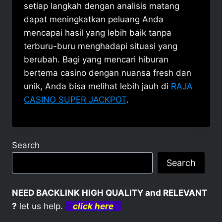
setiap langkah dengan analisis matang
dapat meningkatkan peluang Anda
mencapai hasil yang lebih baik tanpa
terburu-buru menghadapi situasi yang
berubah. Bagi yang mencari hiburan
bertema casino dengan nuansa fresh dan
unik, Anda bisa melihat lebih jauh di
RAJA
CASINO SUPER JACKPOT
.
Search
Search
NEED BACKLINK HIGH QUALITY and RELEVANT
?
let us help.
click here