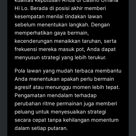
kualitas keputusan Anda di Casino Omaha
Hi Lo. Berada di posisi akhir memberi
kesempatan menilai tindakan lawan
sebelum menentukan langkah. Dengan
memperhatikan gaya bermain,
kecenderungan menaikkan taruhan, serta
frekuensi mereka masuk pot, Anda dapat
menyusun strategi yang lebih terukur.
Pola lawan yang mudah terbaca membantu
Anda menentukan apakah perlu bermain
agresif atau menunggu momen lebih tepat.
Pengamatan mendalam terhadap
perubahan ritme permainan juga memberi
peluang untuk menyesuaikan strategi
secara cepat tanpa kehilangan momentum
dalam setiap putaran.