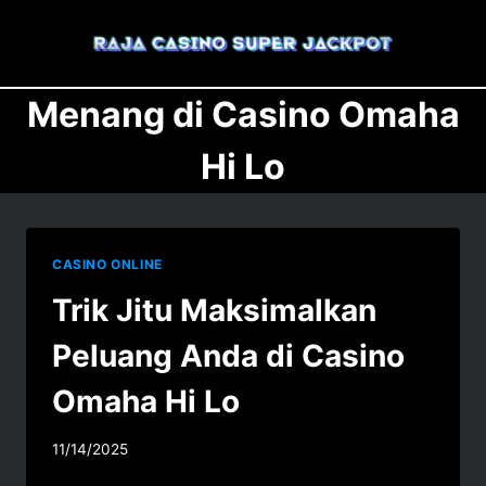
Skip
to
content
Menang di Casino Omaha
Hi Lo
CASINO ONLINE
Trik Jitu Maksimalkan
Peluang Anda di Casino
Omaha Hi Lo
11/14/2025