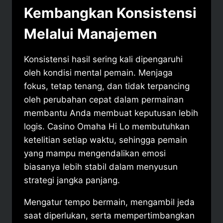
Kembangkan Konsistensi
Melalui Manajemen
Konsistensi hasil sering kali dipengaruhi
oleh kondisi mental pemain. Menjaga
fokus, tetap tenang, dan tidak terpancing
oleh perubahan cepat dalam permainan
membantu Anda membuat keputusan lebih
logis. Casino Omaha Hi Lo membutuhkan
ketelitian setiap waktu, sehingga pemain
yang mampu mengendalikan emosi
biasanya lebih stabil dalam menyusun
strategi jangka panjang.
Mengatur tempo bermain, mengambil jeda
saat diperlukan, serta mempertimbangkan