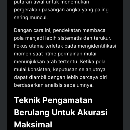
putaran awal untuk menemukan
pergerakan pasangan angka yang paling
sering muncul.
Dengan cara ini, pendekatan membaca
pola menjadi lebih sistematis dan terukur.
Fokus utama terletak pada mengidentifikasi
momen saat ritme permainan mulai
menunjukkan arah tertentu. Ketika pola
mulai konsisten, keputusan selanjutnya
dapat diambil dengan lebih percaya diri
berdasarkan analisis sebelumnya.
Teknik Pengamatan
Berulang Untuk Akurasi
Maksimal