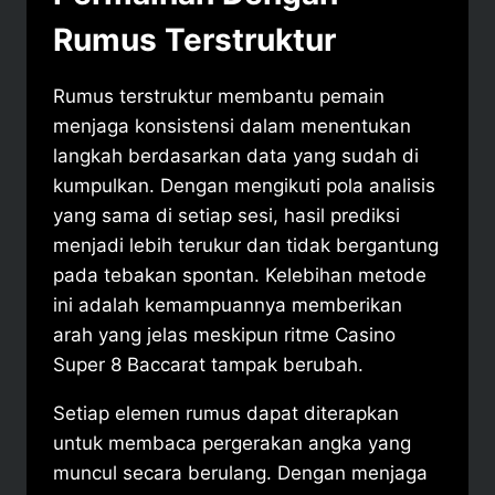
Rumus Terstruktur
Rumus terstruktur membantu pemain
menjaga konsistensi dalam menentukan
langkah berdasarkan data yang sudah di
kumpulkan. Dengan mengikuti pola analisis
yang sama di setiap sesi, hasil prediksi
menjadi lebih terukur dan tidak bergantung
pada tebakan spontan. Kelebihan metode
ini adalah kemampuannya memberikan
arah yang jelas meskipun ritme Casino
Super 8 Baccarat tampak berubah.
Setiap elemen rumus dapat diterapkan
untuk membaca pergerakan angka yang
muncul secara berulang. Dengan menjaga