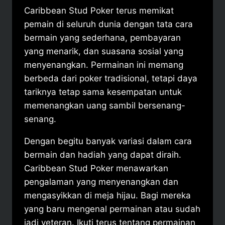
​Caribbean Stud Poker terus memikat
pemain di seluruh dunia dengan tata cara
bermain yang sederhana, pembayaran
yang menarik, dan suasana sosial yang
menyenangkan. Permainan ini memang
berbeda dari poker tradisional, tetapi daya
tariknya tetap sama kesempatan untuk
memenangkan uang sambil bersenang-
senang.
Dengan begitu banyak variasi dalam cara
bermain dan hadiah yang dapat diraih.
Caribbean Stud Poker menawarkan
pengalaman yang menyenangkan dan
mengasyikkan di meja hijau. Bagi mereka
yang baru mengenal permainan atau sudah
jadi veteran. Ikuti terus tentang permainan