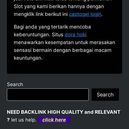
Slot yang kami berikan hannya dengan
mengklik link berikut ini
captogel login
.
Bagi anda yang tertarik mencoba
keberuntungan. Situs
dora hoki
menawarkan kesempatan untuk merasakan
sensasi bermain dengan berbagai macam
keuntungan.
Search
Search
NEED BACKLINK HIGH QUALITY and RELEVANT
?
let us help.
click here