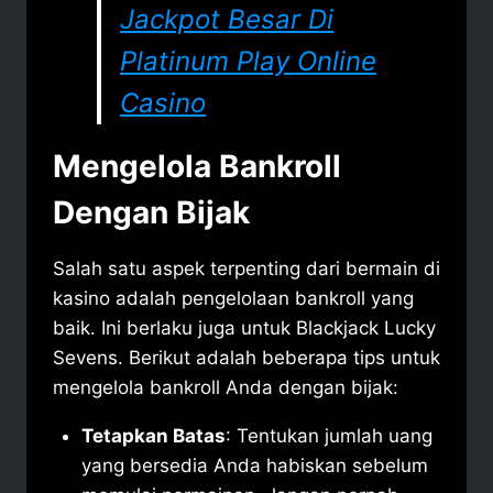
Jackpot Besar Di
Platinum Play Online
Casino
Mengelola Bankroll
Dengan Bijak
Salah satu aspek terpenting dari bermain di
kasino adalah pengelolaan bankroll yang
baik. Ini berlaku juga untuk Blackjack Lucky
Sevens. Berikut adalah beberapa tips untuk
mengelola bankroll Anda dengan bijak:
Tetapkan Batas
: Tentukan jumlah uang
yang bersedia Anda habiskan sebelum