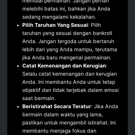
memulai permainan. Jangan pernah
melebihi batas ini, bahkan jika Anda
sedang mengalami kekalahan.
Pilih Taruhan Yang Sesuai
: Pilih
taruhan yang sesuai dengan bankroll
Anda. Jangan tergoda untuk bertaruh
lebih dari yang Anda mampu, terutama
jika Anda baru mengenal permainan.
Catat Kemenangan dan Kerugian
:
Selalu catat kemenangan dan kerugian
Anda. Ini membantu Anda untuk tetap
objektif dan tidak terjebak dalam emosi
saat bermain.
Beristirahat Secara Teratur
: Jika Anda
bermain dalam waktu yang lama,
pastikan untuk mengambil istirahat. Ini
membantu menjaga fokus dan