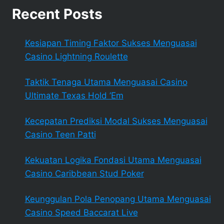
Recent Posts
Kesiapan Timing Faktor Sukses Menguasai
Casino Lightning Roulette
Taktik Tenaga Utama Menguasai Casino
Ultimate Texas Hold ’Em
Kecepatan Prediksi Modal Sukses Menguasai
Casino Teen Patti
Kekuatan Logika Fondasi Utama Menguasai
Casino Caribbean Stud Poker
Keunggulan Pola Penopang Utama Menguasai
Casino Speed Baccarat Live