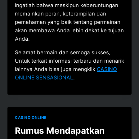
Ingatlah bahwa meskipun keberuntungan
memainkan peran, keterampilan dan
pemahaman yang baik tentang permainan
akan membawa Anda lebih dekat ke tujuan
Anda.
Selamat bermain dan semoga sukses,
Untuk terkait informasi terbaru dan menarik
lainnya Anda bisa juga mengklik
CASINO
ONLINE SENSASIONAL
.
CASINO ONLINE
Rumus Mendapatkan