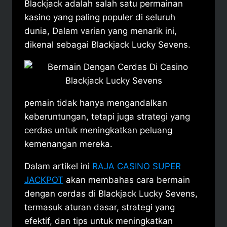
Blackjack adalah salah satu permainan
kasino yang paling populer di seluruh
dunia, Dalam varian yang menarik ini,
dikenal sebagai Blackjack Lucky Sevens.
pemain tidak hanya mengandalkan
keberuntungan, tetapi juga strategi yang
cerdas untuk meningkatkan peluang
kemenangan mereka.
Dalam artikel ini
RAJA CASINO SUPER
JACKPOT
akan membahas cara bermain
dengan cerdas di Blackjack Lucky Sevens,
termasuk aturan dasar, strategi yang
efektif, dan tips untuk meningkatkan