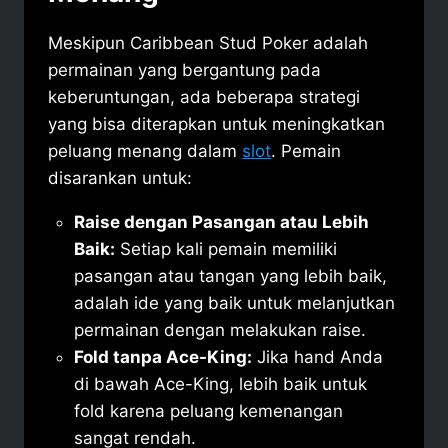
Meskipun Caribbean Stud Poker adalah
permainan yang bergantung pada
keberuntungan, ada beberapa strategi
yang bisa diterapkan untuk meningkatkan
peluang menang dalam
slot
. Pemain
disarankan untuk:
Raise dengan Pasangan atau Lebih
Baik:
Setiap kali pemain memiliki
pasangan atau tangan yang lebih baik,
adalah ide yang baik untuk melanjutkan
permainan dengan melakukan raise.
Fold tanpa Ace-King:
Jika hand Anda
di bawah Ace-King, lebih baik untuk
fold karena peluang kemenangan
sangat rendah.