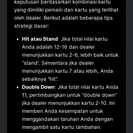
keputusan berdasarkan kombinasi kartu
yang dimiliki pemain dan kartu yang terlihat
oleh dealer. Berikut adalah beberapa tips
strategi dasar:
Hit atau Stand
: Jika total nilai kartu
Anda adalah 12-16 dan dealer
menunjukkan kartu 2-6, lebih baik untuk
“stand”. Sementara jika dealer
menunjukkan kartu 7 atau lebih, Anda
sebaiknya “hit”.
Double Down
: Jika total nilai kartu Anda
11, pertimbangkan untuk “double down”
jika dealer menunjukkan kartu 2-10. Ini
memberi Anda kesempatan untuk
menggandakan taruhan Anda dengan
mengambil satu kartu tambahan.