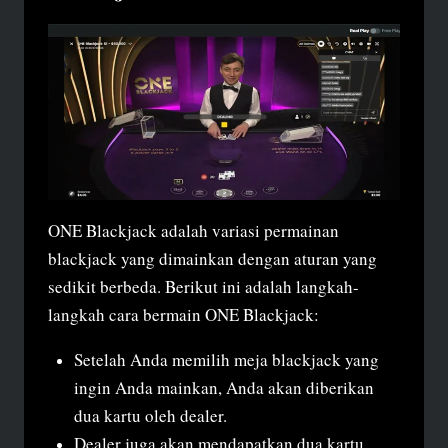
ONE Blackjack adalah variasi permainan
blackjack yang dimainkan dengan aturan yang
sedikit berbeda. Berikut ini adalah langkah-
langkah cara bermain ONE Blackjack:
Setelah Anda memilih meja blackjack yang
ingin Anda mainkan, Anda akan diberikan
dua kartu oleh dealer.
Dealer juga akan mendapatkan dua kartu,