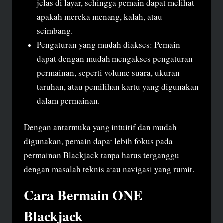
jelas di layar, sehingga pemain dapat melihat
apakah mereka menang, kalah, atau
seimbang.
Pengaturan yang mudah diakses: Pemain
dapat dengan mudah mengakses pengaturan
permainan, seperti volume suara, ukuran
taruhan, atau pemilihan kartu yang digunakan
dalam permainan.
Dengan antarmuka yang intuitif dan mudah
digunakan, pemain dapat lebih fokus pada
permainan Blackjack tanpa harus terganggu
dengan masalah teknis atau navigasi yang rumit.
Cara Bermain ONE
Blackjack