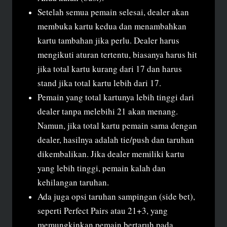
Setelah semua pemain selesai, dealer akan
membuka kartu kedua dan menambahkan
kartu tambahan jika perlu. Dealer harus
mengikuti aturan tertentu, biasanya harus hit
jika total kartu kurang dari 17 dan harus
stand jika total kartu lebih dari 17.
Pemain yang total kartunya lebih tinggi dari
dealer tanpa melebihi 21 akan menang.
Namun, jika total kartu pemain sama dengan
dealer, hasilnya adalah tie/push dan taruhan
dikembalikan. Jika dealer memiliki kartu
yang lebih tinggi, pemain kalah dan
kehilangan taruhan.
Ada juga opsi taruhan sampingan (side bet),
seperti Perfect Pairs atau 21+3, yang
memungkinkan pemain bertaruh pada