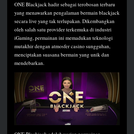
ONE Blackjack hadir sebagai terobosan terbaru
yang menawarkan pengalaman bermain blackjack
secara live yang tak terlupakan. Dikembangkan
oleh salah satu provider terkemuka di industri
iGaming, permainan ini memadukan teknologi
mutakhir dengan atmosfer casino sungguhan,
menciptakan suasana bermain yang unik dan
mendebarkan.