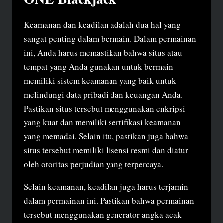
Keamanan dan keadilan adalah dua hal yang
sangat penting dalam bermain. Dalam permainan
ini, Anda harus memastikan bahwa situs atau
tempat yang Anda gunakan untuk bermain
memiliki sistem keamanan yang baik untuk
melindungi data pribadi dan keuangan Anda.
Pastikan situs tersebut menggunakan enkripsi
yang kuat dan memiliki sertifikasi keamanan
yang memadai. Selain itu, pastikan juga bahwa
situs tersebut memiliki lisensi resmi dan diatur
oleh otoritas perjudian yang terpercaya.
Selain keamanan, keadilan juga harus terjamin
dalam permainan ini. Pastikan bahwa permainan
tersebut menggunakan generator angka acak