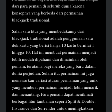
dari para pemain di seluruh dunia karena
konsepnya yang berbeda dari permainan
blackjack tradisional.
Salah satu fitur yang membedakanny dari
blackjack tradisional adalah penggunaan satu
dek kartu yang berisi hanya 10 kartu bernilai 1
hingga 10. Hal ini membuat permainan menjadi
lebih mudah dipahami dan dimainkan oleh
pemain, terutama bagi mereka yang baru dalam
dunia perjudian. Selain itu, permainan ini juga
menawarkan variasi aturan permainan yang unik
yang membuat permainan menjadi lebih menarik
dan menantang. Para pemain dapat menikmati
berbagai fitur tambahan seperti Split & Double,
Insurance dan Surrender untuk meningkatkan