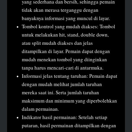
yang sederhana dan bersih, sehingga pemain
tidak akan merasa terganggu dengan
banyaknya informasi yang muncul di layar.
Tombol kontrol yang mudah diakses: Tombol
untuk melakukan hit, stand, double down,
atau split mudah diakses dan jelas
ditampilkan di layar. Pemain dapat dengan
mudah menekan tombol yang diinginkan
tanpa harus mencari-cari di antarmuka.
Informasi jelas tentang taruhan: Pemain dapat
dengan mudah melihat jumlah taruhan
mereka saat ini. Serta jumlah taruhan
maksimum dan minimum yang diperbolehkan
dalam permainan.
Indikator hasil permainan: Setelah setiap
putaran, hasil permainan ditampilkan dengan