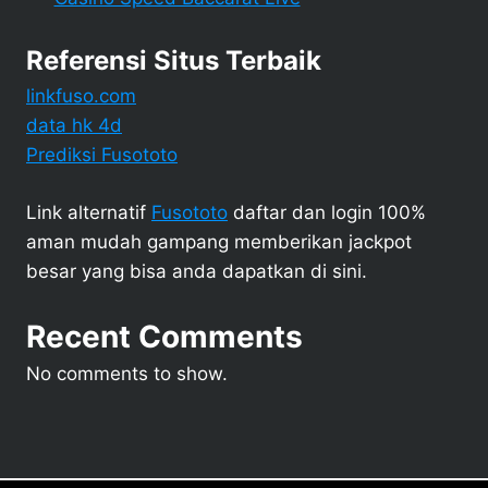
Referensi Situs Terbaik
linkfuso.com
data hk 4d
Prediksi Fusototo
Link alternatif
Fusototo
daftar dan login 100%
aman mudah gampang memberikan jackpot
besar yang bisa anda dapatkan di sini.
Recent Comments
No comments to show.