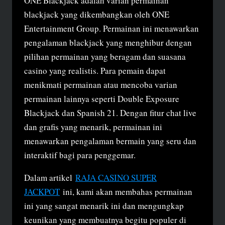
ONE Blackjack adalah varian permainan
blackjack yang dikembangkan oleh ONE
Entertainment Group. Permainan ini menawarkan
pengalaman blackjack yang menghibur dengan
pilihan permainan yang beragam dan suasana
casino yang realistis. Para pemain dapat
menikmati permainan atau mencoba varian
permainan lainnya seperti Double Exposure
Blackjack dan Spanish 21. Dengan fitur chat live
dan grafis yang menarik, permainan ini
menawarkan pengalaman bermain yang seru dan
interaktif bagi para penggemar.
Dalam artikel
RAJA CASINO SUPER
JACKPOT
ini, kami akan membahas permainan
ini yang sangat menarik ini dan mengungkap
keunikan yang membuatnya begitu populer di